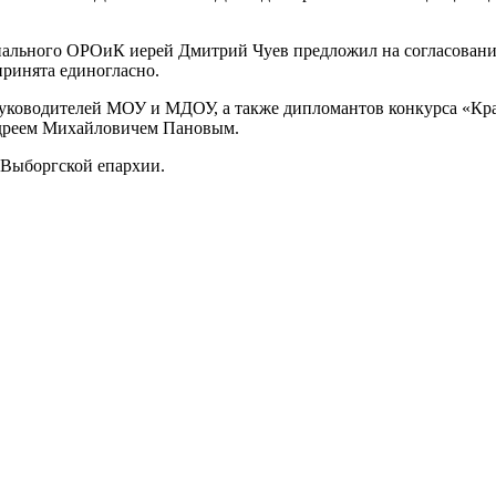
иального ОРОиК иерей Дмитрий Чуев предложил на согласован
ринята единогласно.
 руководителей МОУ и МДОУ, а также дипломантов конкурса «Кр
дреем Михайловичем Пановым.
 Выборгской епархии.