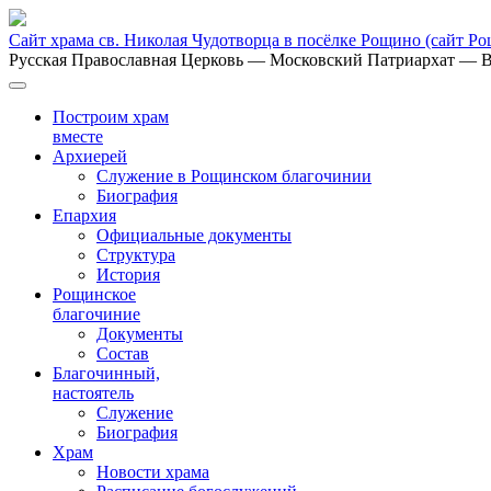
Сайт храма св. Николая Чудотворца в посёлке Рощино
(сайт Р
Русская Православная Церковь
— Московский Патриархат
— В
Построим храм
вместе
Архиерей
Служение в Рощинском благочинии
Биография
Епархия
Официальные документы
Структура
История
Рощинское
благочиние
Документы
Состав
Благочинный,
настоятель
Служение
Биография
Храм
Новости храма