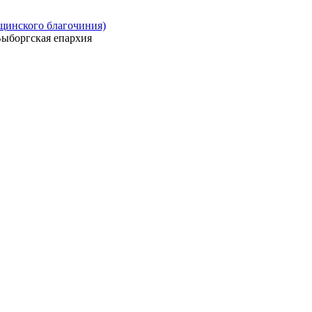
ощинского благочиния)
ыборгская епархия