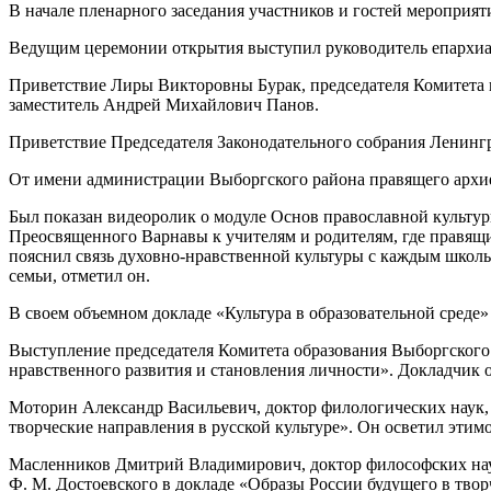
В начале пленарного заседания участников и гостей мероприя
Ведущим церемонии открытия выступил руководитель епархиал
Приветствие Лиры Викторовны Бурак, председателя Комитета
заместитель Андрей Михайлович Панов.
Приветствие Председателя Законодательного собрания Ленингр
От имени администрации Выборгского района правящего архиер
Был показан видеоролик о модуле Основ православной культу
Преосвященного Варнавы к учителям и родителям, где правящи
пояснил связь духовно-нравственной культуры с каждым школ
семьи, отметил он.
В своем объемном докладе «Культура в образовательной среде»
Выступление председателя Комитета образования Выборгског
нравственного развития и становления личности». Докладчик о
Моторин Александр Васильевич, доктор филологических наук, 
творческие направления в русской культуре». Он осветил этимо
Масленников Дмитрий Владимирович, доктор философских нау
Ф. М. Достоевского в докладе «Образы России будущего в тво