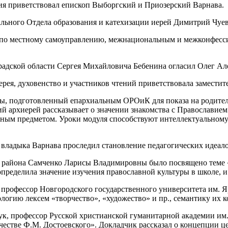
тия приветствовал епископ Выборгский и Приозерский Варнава.
ьного Отдела образования и катехизации иерей Димитрий Чуев
 по местному самоуправлению, межнациональным и межконфесси
адской области Сергея Михайловича Бебенина огласил Олег Але
ея, духовенство и участников чтений приветствовала заместит
ры, подготовленный епархиальным ОРОиК для показа на родител
й архиерей рассказывает о значении знакомства с Православием
ьным предметом. Уроки модуля способствуют интеллектуальному
 владыка Варнава проследил становление педагогических идеало
о района Самченко Ларисы Владимировны было посвящено теме 
пределила значение изучения православной культуры в школе, и
профессор Новгородского государственного университета им. Я
логию лексем «творчество», «художество» и пр., семантику их к
к, профессор Русской христианской гуманитарной академии им
рчестве Ф.М. Достоевского». Докладчик рассказал о концепции