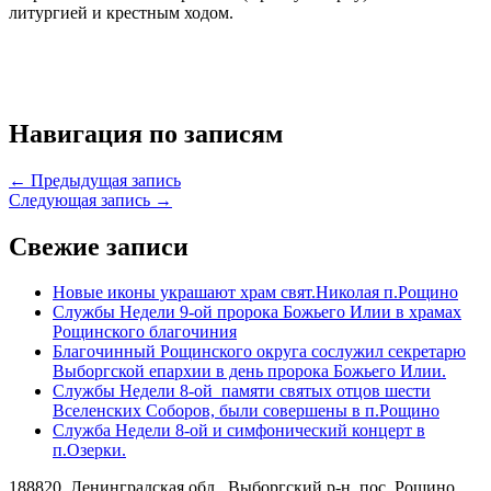
литургией и крестным ходом.
Навигация по записям
← Предыдущая запись
Следующая запись →
Свежие записи
Новые иконы украшают храм свят.Николая п.Рощино
Службы Недели 9-ой пророка Божьего Илии в храмах
Рощинского благочиния
Благочинный Рощинского округа сослужил секретарю
Выборгской епархии в день пророка Божьего Илии.
Службы Недели 8-ой памяти святых отцов шести
Вселенских Соборов, были совершены в п.Рощино
Служба Недели 8-ой и симфонический концерт в
п.Озерки.
188820, Ленинградская обл., Выборгский
р-н,
пос. Рощино,