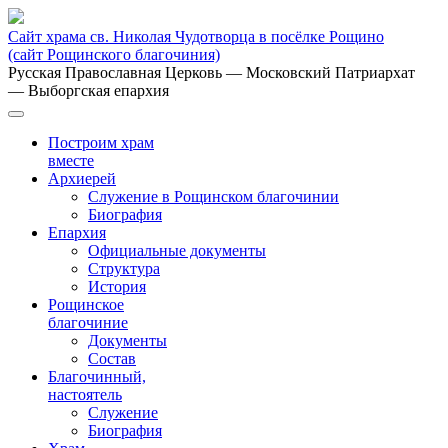
Сайт храма св. Николая Чудотворца в посёлке Рощино
(сайт Рощинского благочиния)
Русская Православная Церковь
— Московский Патриархат
— Выборгская епархия
Построим храм
вместе
Архиерей
Служение в Рощинском благочинии
Биография
Епархия
Официальные документы
Структура
История
Рощинское
благочиние
Документы
Состав
Благочинный,
настоятель
Служение
Биография