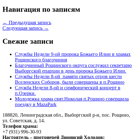
Навигация по записям
← Предыдущая запись
Следующая запись →
Свежие записи
Службы Недели 9-ой пророка Божьего Илии в храмах
Рощинского благочиния
Благочинный Рощинского округа сослужил секретарю
Выборгской епархии в день пророка Божьего Илии.
Службы Недели 8-ой памяти святых отцов шести
Вселенских Соборов, были совершены в п.Рощино
Служба Недели 8-ой и симфонический концерт в
п.Озерки.
Молодежка храма свят.Николая п.Рощино совершила
поездку в MazaPark
188820, Ленинградская обл., Выборгский
р-н,
пос. Рощино,
ул. Советская, д. 14.
Телефон храма:
+7 (931) 996-30-93
Настоятель – протоиерей Дионисий Холодов: