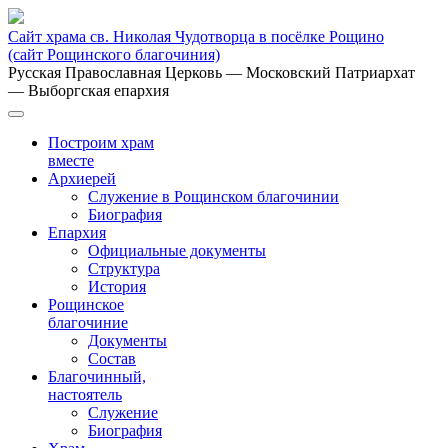
Сайт храма св. Николая Чудотворца в посёлке Рощино
(сайт Рощинского благочиния)
Русская Православная Церковь
— Московский Патриархат
— Выборгская епархия
Построим храм
вместе
Архиерей
Служение в Рощинском благочинии
Биография
Епархия
Официальные документы
Структура
История
Рощинское
благочиние
Документы
Состав
Благочинный,
настоятель
Служение
Биография