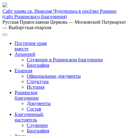
Сайт храма св. Николая Чудотворца в посёлке Рощино
(сайт Рощинского благочиния)
Русская Православная Церковь
— Московский Патриархат
— Выборгская епархия
Построим храм
вместе
Архиерей
Служение в Рощинском благочинии
Биография
Епархия
Официальные документы
Структура
История
Рощинское
благочиние
Документы
Состав
Благочинный,
настоятель
Служение
Биография