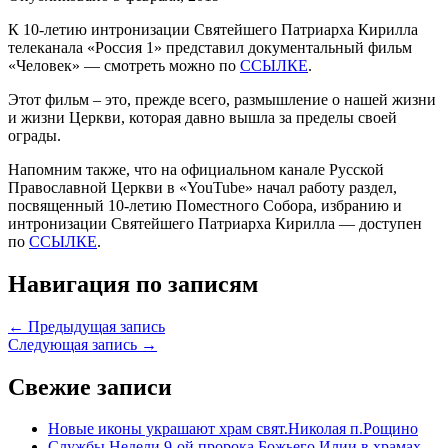
К 10-летию интронизации Святейшего Патриарха Кирилла
телеканала «Россия 1» представил документальный фильм
«Человек» — смотреть можно по
ССЫЛКЕ
.
Этот фильм – это, прежде всего, размышление о нашей жизни
и жизни Церкви, которая давно вышла за пределы своей
ограды.
Напомним также, что на официальном канале Русской
Православной Церкви в «YouTube» начал работу раздел,
посвященный 10-летию Поместного Собора, избранию и
интронизации Святейшего Патриарха Кирилла — доступен
по
ССЫЛКЕ
.
Навигация по записям
← Предыдущая запись
Следующая запись →
Свежие записи
Новые иконы украшают храм свят.Николая п.Рощино
Службы Недели 9-ой пророка Божьего Илии в храмах