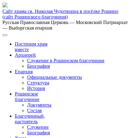
Сайт храма св. Николая Чудотворца в посёлке Рощино
(сайт Рощинского благочиния)
Русская Православная Церковь
— Московский Патриархат
— Выборгская епархия
Построим храм
вместе
Архиерей
Служение в Рощинском благочинии
Биография
Епархия
Официальные документы
Структура
История
Рощинское
благочиние
Документы
Состав
Благочинный,
настоятель
Служение
Биография