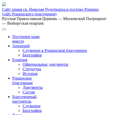
Сайт храма св. Николая Чудотворца в посёлке Рощино
(сайт Рощинского благочиния)
Русская Православная Церковь
— Московский Патриархат
— Выборгская епархия
Построим храм
вместе
Архиерей
Служение в Рощинском благочинии
Биография
Епархия
Официальные документы
Структура
История
Рощинское
благочиние
Документы
Состав
Благочинный,
настоятель
Служение
Биография