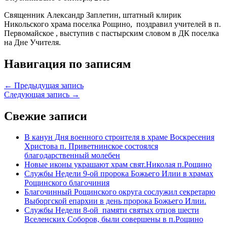
Священник Александр Заплетин, штатный клирик
Никольского храма поселка Рощино, поздравил учителей в п.
Первомайское , выступив с пастырским словом в ДК поселка
на Дне Учителя.
Навигация по записям
← Предыдущая запись
Следующая запись →
Свежие записи
В канун Дня военного строителя в храме Воскресения
Христова п. Приветнинское состоялся
благодарственный молебен
Новые иконы украшают храм свят.Николая п.Рощино
Службы Недели 9-ой пророка Божьего Илии в храмах
Рощинского благочиния
Благочинный Рощинского округа сослужил секретарю
Выборгской епархии в день пророка Божьего Илии.
Службы Недели 8-ой памяти святых отцов шести
Вселенских Соборов, были совершены в п.Рощино