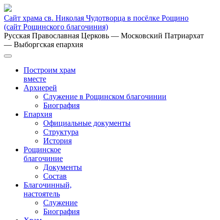
Сайт храма св. Николая Чудотворца в посёлке Рощино
(сайт Рощинского благочиния)
Русская Православная Церковь
— Московский Патриархат
— Выборгская епархия
Построим храм
вместе
Архиерей
Служение в Рощинском благочинии
Биография
Епархия
Официальные документы
Структура
История
Рощинское
благочиние
Документы
Состав
Благочинный,
настоятель
Служение
Биография