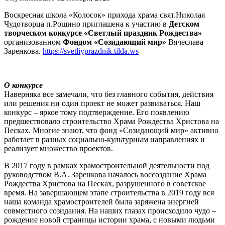
Воскресная школа «Колосок» прихода храма свят.Николая
Чудотворца п.Рощино приглашена к участию в
Детском
творческом конкурсе «Светлый праздник Рождества»
организованном
Фондом «Созидающий мир»
Вячеслава
Заренкова.
https://svetliyprazdnik.tilda.ws
О конкурсе
Наверняка все замечали, что без главного события, действия
или решения ни один проект не может развиваться. Наш
конкурс – яркое тому подтверждение. Его появлению
предшествовало строительство Храма Рождества Христова на
Песках. Многие знают, что фонд «Созидающий мир» активно
работает в разных социально-культурным направлениях и
реализует множество проектов.
В 2017 году в рамках храмостроительной деятельности под
руководством В.А. Заренкова началось воссоздание Храма
Рождества Христова на Песках, разрушенного в советское
время. На завершающем этапе строительства в 2019 году вся
наша команда храмостроителей была заряжена энергией
совместного созидания. На наших глазах происходило чудо –
рождение новой страницы истории храма, с новыми людьми