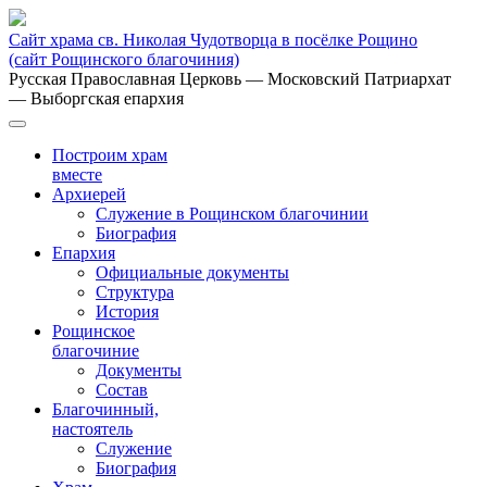
Сайт храма св. Николая Чудотворца в посёлке Рощино
(сайт Рощинского благочиния)
Русская Православная Церковь
— Московский Патриархат
— Выборгская епархия
Построим храм
вместе
Архиерей
Служение в Рощинском благочинии
Биография
Епархия
Официальные документы
Структура
История
Рощинское
благочиние
Документы
Состав
Благочинный,
настоятель
Служение
Биография