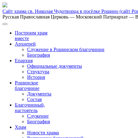
Сайт храма св. Николая Чудотворца в посёлке Рощино
(сайт Р
Русская Православная Церковь
— Московский Патриархат
— В
Построим храм
вместе
Архиерей
Служение в Рощинском благочинии
Биография
Епархия
Официальные документы
Структура
История
Рощинское
благочиние
Документы
Состав
Благочинный,
настоятель
Служение
Биография
Храм
Новости храма