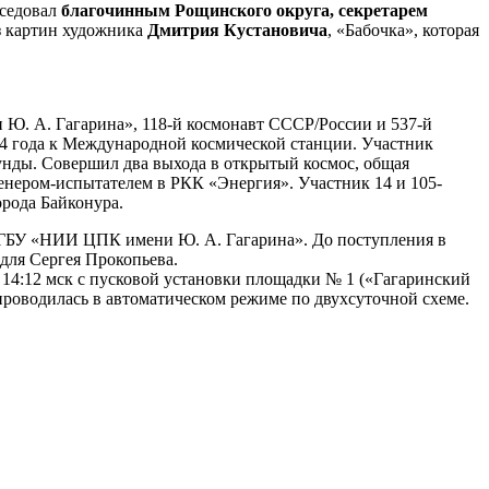
еседовал
благочинным Рощинского округа, секретарем
з картин художника
Дмитрия Кустановича
, «Бабочка», которая
Ю. А. Гагарина», 118-й космонавт СССР/России и 537-й
4 года к Международной космической станции. Участник
унды. Совершил два выхода в открытый космос, общая
женером-испытателем в РКК «Энергия». Участник 14 и 105-
рода Байконура.
 ФГБУ «НИИ ЦПК имени Ю. А. Гагарина». До поступления в
для Сергея Прокопьева.
 14:12 мск с пусковой установки площадки № 1 («Гагаринский
роводилась в автоматическом режиме по двухсуточной схеме.