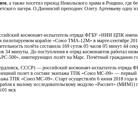
ием
, а также посетил приход Никольского храма в Рощино, где б
детского лагеря. О.Дионисий преподнес Олегу Артемьеву одну и
Российский космонавт-испытатель отряда ФГБУ «НИИ ЦПК имени 
м пилотируемом корабле «Союз ТМА-12М» в марте-сентябре 201
льность полёта составила 169 суток 05 часов 05 минут 44 сек
сов 34 минуты. До поступления в отряд космонавтов работал ин
РС-500», имитирующих полёт на Марс. Почётный гражданин го
Свердловск, СССР) — российский космонавт-испытатель отряда
ынешний полет в составе экипажа ТПК «Союз МС-09» — первый 
ипажа ТПК «Союз МС-09». Старт осуществлён 6 июня 2018 года в
рабля к малому исследовательскому модулю «Рассвет» (МИМ1) п
6:01 мск