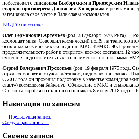
побеседовал с
епископом Выборгским и Приозерским Игнат
епархии протоиереем Дионисием Холодовым
и ребятами из 
затем заняла свое место в Зале славы космонавтов.
ВИДЕО по ссылке
Олег Германович Артемьев
(род. 28 декабря 1970, Рига) — 
космонавт мира. Совершил космический полёт на транспортно
основных космических экспедиций МКС-39/МКС-40. Продолжите
продолжительность работ в открытом космосе составила 12 ча
суточных подготовительных экспериментов по программе «МА
Сергей Валерьевич Прокопьев
(род. 19 февраля 1975 года, 
отряд космонавтов служил лётчиком, подполковник запаса. Н
С 2017 года он проходил подготовку в качестве командира эк
старт») космодрома Байконур. Сближение с МКС и стыковка ко
Стыковка корабля со станцией состоялась 8 июня 2018 года в 1
Навигация по записям
← Предыдущая запись
Следующая запись →
Свежие записи