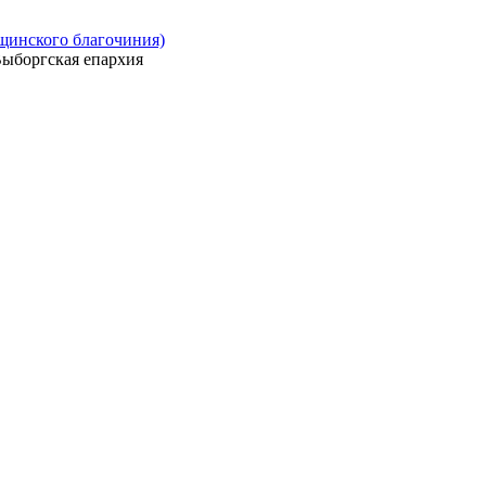
ощинского благочиния)
ыборгская епархия