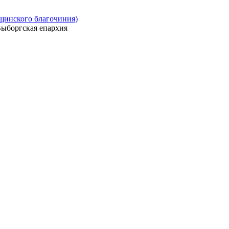
ощинского благочиния)
ыборгская епархия