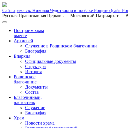
Сайт храма св. Николая Чудотворца в посёлке Рощино
(сайт Р
Русская Православная Церковь
— Московский Патриархат
— В
Построим храм
вместе
Архиерей
Служение в Рощинском благочинии
Биография
Епархия
Официальные документы
Структура
История
Рощинское
благочиние
Документы
Состав
Благочинный,
настоятель
Служение
Биография
Храм
Новости храма