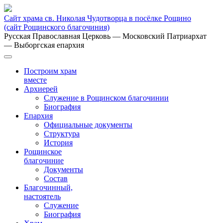
Сайт храма св. Николая Чудотворца в посёлке Рощино
(сайт Рощинского благочиния)
Русская Православная Церковь
— Московский Патриархат
— Выборгская епархия
Построим храм
вместе
Архиерей
Служение в Рощинском благочинии
Биография
Епархия
Официальные документы
Структура
История
Рощинское
благочиние
Документы
Состав
Благочинный,
настоятель
Служение
Биография