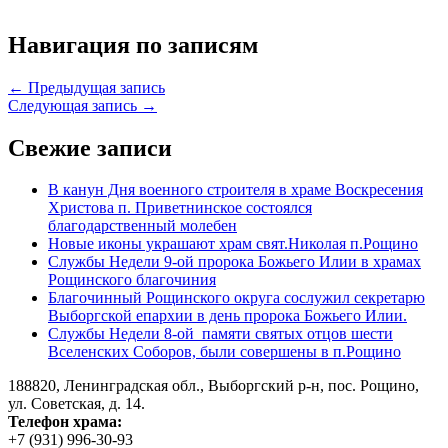
Навигация по записям
← Предыдущая запись
Следующая запись →
Свежие записи
В канун Дня военного строителя в храме Воскресения
Христова п. Приветнинское состоялся
благодарственный молебен
Новые иконы украшают храм свят.Николая п.Рощино
Службы Недели 9-ой пророка Божьего Илии в храмах
Рощинского благочиния
Благочинный Рощинского округа сослужил секретарю
Выборгской епархии в день пророка Божьего Илии.
Службы Недели 8-ой памяти святых отцов шести
Вселенских Соборов, были совершены в п.Рощино
188820, Ленинградская обл., Выборгский
р-н,
пос. Рощино,
ул. Советская, д. 14.
Телефон храма:
+7 (931) 996-30-93