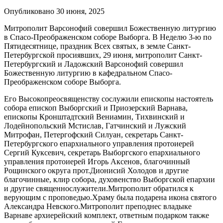
Опубликовано 30 июня, 2025
Митрополит Варсонофий совершил Божественную литургию
в Спасо-Преображенском соборе Выборга. В Неделю 3-ю по
Пятидесятнице, праздник Всех святых, в земле Санкт-
Петербургской просиявших, 29 июня, митрополит Санкт-
Петербургский и Ладожский Варсонофий совершил
Божественную литургию в кафедральном Спасо-
Преображенском соборе Выборга.
Его Высокопреосвященству сослужили епископы настоятель
собора епископ Выборгский и Приозерский Варнава,
епископы Кронштадтский Вениамин, Тихвинский и
Лодейнопольский Мстислав, Гатчинский и Лужский
Митрофан, Петергофский Силуан, секретарь Санкт-
Петербургского епархиального управления протоиерей
Сергий Куксевич, секретарь Выборгского епархиального
управления протоиерей Игорь Аксенов, благочинный
Рощинского округа прот.Дионисий Холодов и другие
благочинные, клир собора, духовенство Выборгской епархии
и другие священнослужители.Митрополит обратился к
верующим с проповедью.Храму была подарена икона святого
Александра Невского.Митрополит преподнес владыке
Варнаве архиерейский комплект, ответным подарком также