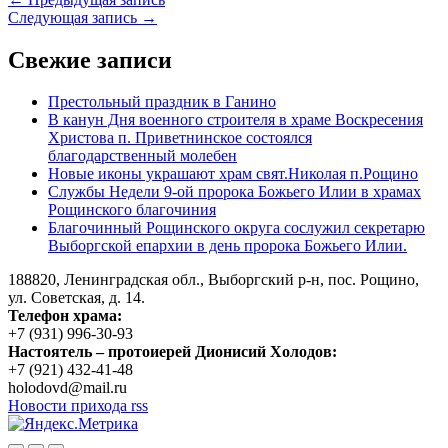
Следующая запись →
Свежие записи
Престольный праздник в Ганино
В канун Дня военного строителя в храме Воскресения
Христова п. Приветнинское состоялся
благодарственный молебен
Новые иконы украшают храм свят.Николая п.Рощино
Службы Недели 9-ой пророка Божьего Илии в храмах
Рощинского благочиния
Благочинный Рощинского округа сослужил секретарю
Выборгской епархии в день пророка Божьего Илии.
188820, Ленинградская обл., Выборгский
р-н,
пос. Рощино,
ул. Советская, д. 14.
Телефон храма:
+7 (931) 996-30-93
Настоятель – протоиерей Дионисий Холодов:
+7 (921) 432-41-48
holodovd@mail.ru
Новости прихода rss