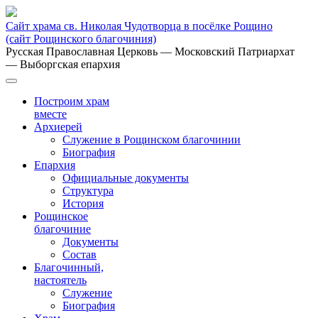
Сайт храма св. Николая Чудотворца в посёлке Рощино
(сайт Рощинского благочиния)
Русская Православная Церковь
— Московский Патриархат
— Выборгская епархия
Построим храм
вместе
Архиерей
Служение в Рощинском благочинии
Биография
Епархия
Официальные документы
Структура
История
Рощинское
благочиние
Документы
Состав
Благочинный,
настоятель
Служение
Биография