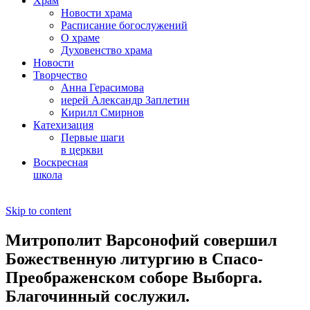
Храм
Новости храма
Расписание богослужений
О храме
Духовенство храма
Новости
Творчество
Анна Герасимова
иерей Александр Заплетин
Кирилл Смирнов
Катехизация
Первые шаги
в церкви
Воскресная
школа
Skip to content
Митрополит Варсонофий совершил
Божественную литургию в Спасо-
Преображенском соборе Выборга.
Благочинный сослужил.