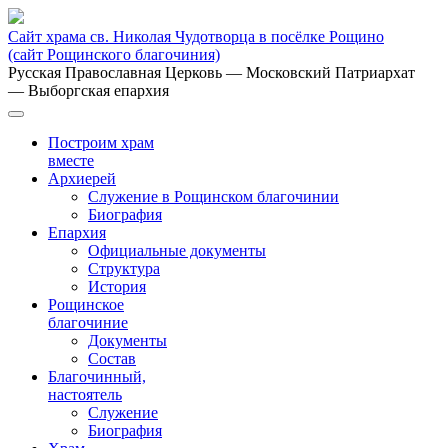
Сайт храма св. Николая Чудотворца в посёлке Рощино
(сайт Рощинского благочиния)
Русская Православная Церковь
— Московский Патриархат
— Выборгская епархия
Построим храм
вместе
Архиерей
Служение в Рощинском благочинии
Биография
Епархия
Официальные документы
Структура
История
Рощинское
благочиние
Документы
Состав
Благочинный,
настоятель
Служение
Биография