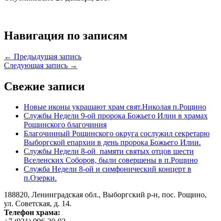
Навигация по записям
← Предыдущая запись
Следующая запись →
Свежие записи
Новые иконы украшают храм свят.Николая п.Рощино
Службы Недели 9-ой пророка Божьего Илии в храмах
Рощинского благочиния
Благочинный Рощинского округа сослужил секретарю
Выборгской епархии в день пророка Божьего Илии.
Службы Недели 8-ой памяти святых отцов шести
Вселенских Соборов, были совершены в п.Рощино
Служба Недели 8-ой и симфонический концерт в
п.Озерки.
188820, Ленинградская обл., Выборгский
р-н,
пос. Рощино,
ул. Советская, д. 14.
Телефон храма: