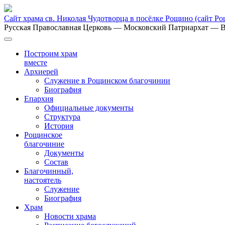
Сайт храма св. Николая Чудотворца в посёлке Рощино
(сайт Р
Русская Православная Церковь
— Московский Патриархат
— В
Построим храм
вместе
Архиерей
Служение в Рощинском благочинии
Биография
Епархия
Официальные документы
Структура
История
Рощинское
благочиние
Документы
Состав
Благочинный,
настоятель
Служение
Биография
Храм
Новости храма