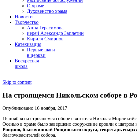
Расписание богослужений
О храме
Духовенство храма
Новости
Творчество
Анна Герасимова
иерей Александр Заплетин
Кирилл Смирнов
Катехизация
Первые шаги
в церкви
Воскресная
школа
Skip to content
На строящемся Никольском соборе в Р
Опубликовано 16 ноября, 2017
16 ноября на строящемся соборе святителя Николая Мирликийс
Осенью в храме было завершено сооружение кровли с шатром и
Рощино, благочинный Рощинского округа, секретарь епар
благоукрасителей собора.