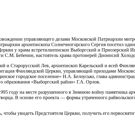
.
ровождении управляющего делами Московской Патриархии митр
атриархии архиепископа Солнечногорского Сергия посетил оди
 Церкви у храма встретилиепископ Выборгский и Приозерский Иг
ти С.М. Бебенин, настоятель храма протоиерей Дионисий Холодо
й и Старорусский Лев, архиепископ Карельский и всей Финлян
легация Финляндской Церкви, управляющий приходами Московск
инское городское поселение» Н.А. Белоусько, глава администр
о образования «Выборгский район» Г.А. Орлов.
1995 году на месте разрушенного в Зимнюю войну памятника а
ворца. В основе его проекта — формы утраченного райвольског
, чтобы увидеть Предстоятеля Церкви, получить его первосвятит