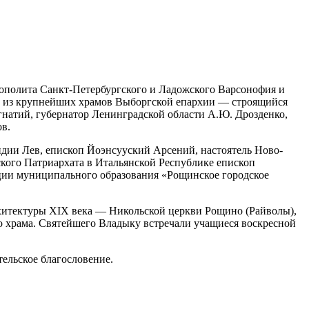
ополита Санкт-Петербургского и Ладожского Варсонофия и
н из крупнейших храмов Выборгской епархии — строящийся
натий, губернатор Ленинградской области А.Ю. Дрозденко,
в.
дии Лев, епископ Йоэнсууский Арсений, настоятель Ново-
ого Патриархата в Итальянской Республике епископ
ации муниципального образования «Рощинское городское
рхитектуры XIX века — Никольской церкви Рощино (Райволы),
о храма. Святейшего Владыку встречали учащиеся воскресной
ельское благословение.