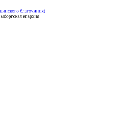
ощинского благочиния)
ыборгская епархия