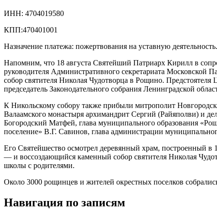
ИНН: 4704019580
КПП:470401001
Назначение платежа: пожертвования на уставную деятельность
Напомним, что 18 августа Святейший Патриарх Кирилл в соп
руководителя Административного секретариата Московской П
собор святителя Николая Чудотворца в Рощино. Предстоятеля
председатель Законодательного собрания Ленинградской облас
К Никольскому собору также прибыли митрополит Новгородски
Валаамского монастыря архимандрит Сергий (Райяполви) и де
Богородский Матфей, глава муниципального образования «Рощ
поселение» В.Г. Савинов, глава администрации муниципальног
Его Святейшество осмотрел деревянный храм, построенный в 
— и воссоздающийся каменный собор святителя Николая Чудот
школы с родителями.
Около 3000 рощинцев и жителей окрестных поселков собрались
Навигация по записям