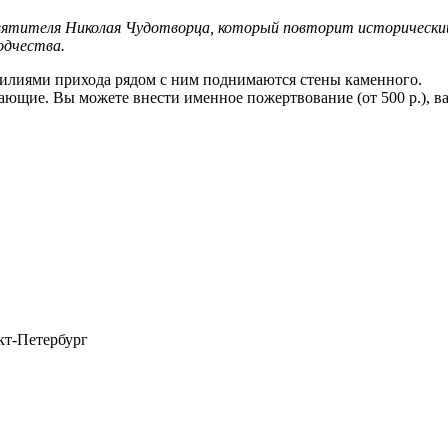
вятителя Николая Чудотворца, который повторит исторический 
одчества.
силиями прихода рядом с ним поднимаются стены каменного.
лающие. Вы можете внести именное пожертвование (от 500 р.), ва
кт-Петербург