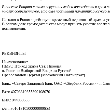
В поселке Рощино силами верующих людей воссоздается храм с
многих современников, это был подлинный памятник русского з
Сегодня в Рощино действует временный деревянный храм, а у
В благом деле храмоздательства могут принять участие все же
поминовения.
РЕКВИЗИТЫ
Наименование:
ПМРО Приход храма Свт. Николая
п. Рощино Выборгской Епархии Русской
Православной Церкви (Московский Патриархат)
Банк: «Северо-Западный Банк ОАО «Сбербанк России»» г. Сан
Р/сч: 40703810355390108070
БИК: 044030653
к/сч: 30101810500000000653