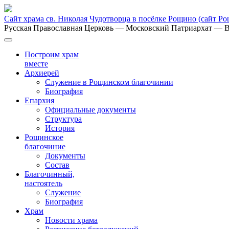
Сайт храма св. Николая Чудотворца в посёлке Рощино
(сайт Р
Русская Православная Церковь
— Московский Патриархат
— В
Построим храм
вместе
Архиерей
Служение в Рощинском благочинии
Биография
Епархия
Официальные документы
Структура
История
Рощинское
благочиние
Документы
Состав
Благочинный,
настоятель
Служение
Биография
Храм
Новости храма