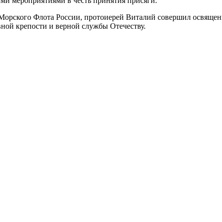
ми мероприятиями в честь принятия присяги.
-Морского Флота России, протоиерей Виталий совершил освяще
ой крепости и верной службы Отечеству.