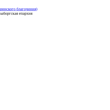
ощинского благочиния)
ыборгская епархия