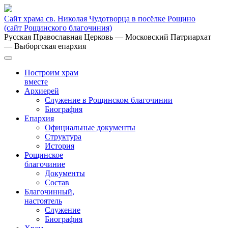
Сайт храма св. Николая Чудотворца в посёлке Рощино
(сайт Рощинского благочиния)
Русская Православная Церковь
— Московский Патриархат
— Выборгская епархия
Построим храм
вместе
Архиерей
Служение в Рощинском благочинии
Биография
Епархия
Официальные документы
Структура
История
Рощинское
благочиние
Документы
Состав
Благочинный,
настоятель
Служение
Биография