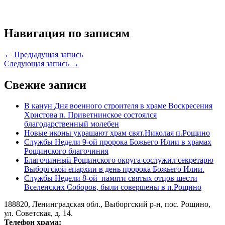
Навигация по записям
← Предыдущая запись
Следующая запись →
Свежие записи
В канун Дня военного строителя в храме Воскресения
Христова п. Приветнинское состоялся
благодарственный молебен
Новые иконы украшают храм свят.Николая п.Рощино
Службы Недели 9-ой пророка Божьего Илии в храмах
Рощинского благочиния
Благочинный Рощинского округа сослужил секретарю
Выборгской епархии в день пророка Божьего Илии.
Службы Недели 8-ой памяти святых отцов шести
Вселенских Соборов, были совершены в п.Рощино
188820, Ленинградская обл., Выборгский
р-н,
пос. Рощино,
ул. Советская, д. 14.
Телефон храма: