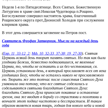
Неделя 1-я по Пятидесятнице. Всех Святых. Божественную
Литургию в храме свят.Николая Чудотворца п.Рощино.
Богослужение совершил настоятель храма, благочинный
Рощинского округа прот.Дионисий Холодов при сослужении
клириков храма.
В этот день совершается заговение на Петров пост.
Святитель Феофан Затворник. Мысли на каждый день
года
(
Евр. 11, 33-12, 2
;
Мф. 10, 32-33, 37-38; 19, 27-30
). Святая
Церковь всякий день творит память святых. Но так как были
угодники Божии, безвестно подвизавшиеся, не явленные
Церкви, то, чтобы не оставить и их без чествования, св.
Церковь установила день, в который прославляет всех от века
угодивших Богу, чтобы не осталось никого не прославляемого
ею. Творить же это тотчас после сошествия Святого Духа
узаконила она потому, что все святые соделались и
соделываются святыми благодатью Святого Духа:
благодать Святого Духа приносит покаяние и оставление
грехов, она же вводит в борьбу со страстями и похотями и
венчает этот подвиг чистотою и бесстрастием. И таким
образом является новая тварь, годная для нового неба и новой