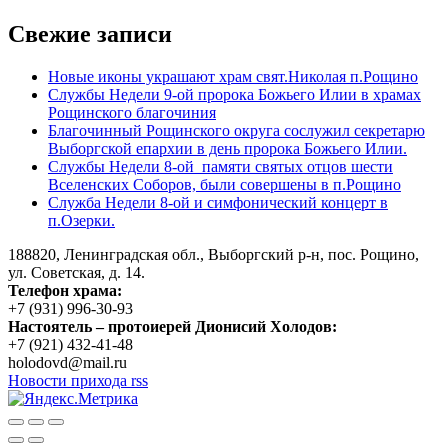
по
Свежие записи
записям
Новые иконы украшают храм свят.Николая п.Рощино
Службы Недели 9-ой пророка Божьего Илии в храмах
Рощинского благочиния
Благочинный Рощинского округа сослужил секретарю
Выборгской епархии в день пророка Божьего Илии.
Службы Недели 8-ой памяти святых отцов шести
Вселенских Соборов, были совершены в п.Рощино
Служба Недели 8-ой и симфонический концерт в
п.Озерки.
188820, Ленинградская обл., Выборгский
р-н,
пос. Рощино,
ул. Советская, д. 14.
Телефон храма:
+7 (931) 996-30-93
Настоятель – протоиерей Дионисий Холодов:
+7 (921) 432-41-48
holodovd@mail.ru
Новости прихода rss