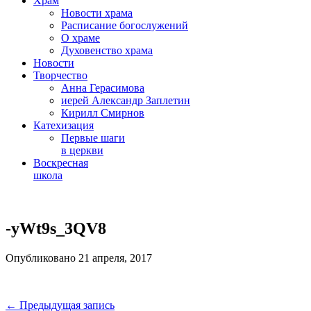
Храм
Новости храма
Расписание богослужений
О храме
Духовенство храма
Новости
Творчество
Анна Герасимова
иерей Александр Заплетин
Кирилл Смирнов
Катехизация
Первые шаги
в церкви
Воскресная
школа
Skip
to
-yWt9s_3QV8
content
Опубликовано 21 апреля, 2017
Навигация
← Предыдущая запись