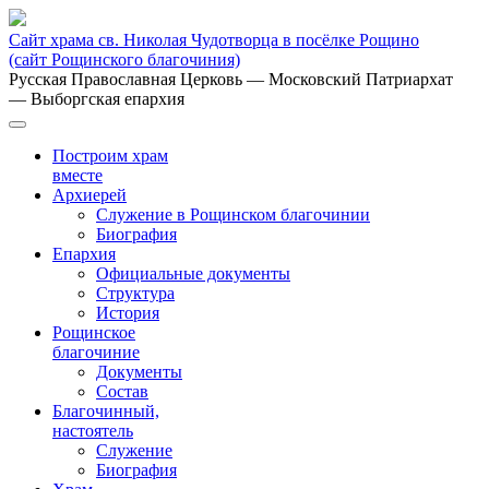
Сайт храма св. Николая Чудотворца в посёлке Рощино
(сайт Рощинского благочиния)
Русская Православная Церковь
— Московский Патриархат
— Выборгская епархия
Построим храм
вместе
Архиерей
Служение в Рощинском благочинии
Биография
Епархия
Официальные документы
Структура
История
Рощинское
благочиние
Документы
Состав
Благочинный,
настоятель
Служение
Биография