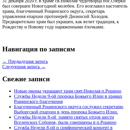
31 декабря 2020 г. в храме св.Николая Чудотворца пос.Озерки
был совершен Новогодний молебен. Его возглавил настоятель
храма, благочинный Рощинского округа, секретарь
управления епархии протоиерей Дионисий Холодов.
Предварительно храм был украшен, как велит традиция, к
Рождеству и Новому году наряженными ёлочками.
Навигация по записям
← Предыдущая запись
Следующая запись →
Свежие записи
Новые иконы украшают храм свят.Николая п.Рощино
Службы Недели 9-ой пророка Божьего Илии в храмах
Рощинского благочиния
Благочинный Рощинского округа сослужил секретарю
Выборгской епархии в день пророка Божьего Илии.
Службы Недели 8-ой памяти святых отцов шести
Вселенских Соборов, были совершены в п.Рощино
Служба Недели 8-ой и симфонический концерт в