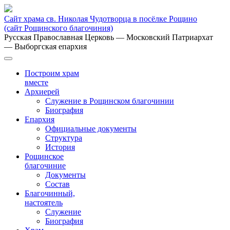
Сайт храма св. Николая Чудотворца в посёлке Рощино
(сайт Рощинского благочиния)
Русская Православная Церковь
— Московский Патриархат
— Выборгская епархия
Построим храм
вместе
Архиерей
Служение в Рощинском благочинии
Биография
Епархия
Официальные документы
Структура
История
Рощинское
благочиние
Документы
Состав
Благочинный,
настоятель
Служение
Биография