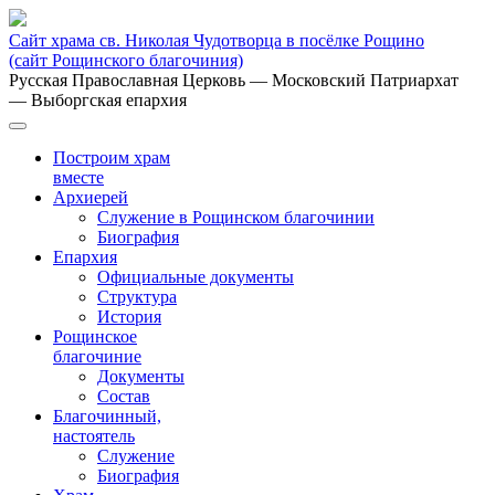
Сайт храма св. Николая Чудотворца в посёлке Рощино
(сайт Рощинского благочиния)
Русская Православная Церковь
— Московский Патриархат
— Выборгская епархия
Построим храм
вместе
Архиерей
Служение в Рощинском благочинии
Биография
Епархия
Официальные документы
Структура
История
Рощинское
благочиние
Документы
Состав
Благочинный,
настоятель
Служение
Биография