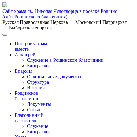
Сайт храма св. Николая Чудотворца в посёлке Рощино
(сайт Рощинского благочиния)
Русская Православная Церковь
— Московский Патриархат
— Выборгская епархия
Построим храм
вместе
Архиерей
Служение в Рощинском благочинии
Биография
Епархия
Официальные документы
Структура
История
Рощинское
благочиние
Документы
Состав
Благочинный,
настоятель
Служение
Биография