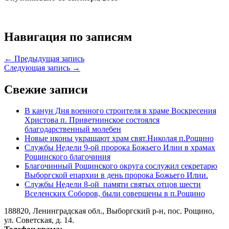
Навигация по записям
← Предыдущая запись
Следующая запись →
Свежие записи
В канун Дня военного строителя в храме Воскресения
Христова п. Приветнинское состоялся
благодарственный молебен
Новые иконы украшают храм свят.Николая п.Рощино
Службы Недели 9-ой пророка Божьего Илии в храмах
Рощинского благочиния
Благочинный Рощинского округа сослужил секретарю
Выборгской епархии в день пророка Божьего Илии.
Службы Недели 8-ой памяти святых отцов шести
Вселенских Соборов, были совершены в п.Рощино
188820, Ленинградская обл., Выборгский
р-н,
пос. Рощино,
ул. Советская, д. 14.