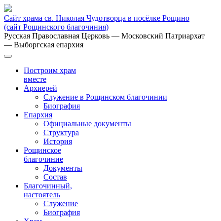
Сайт храма св. Николая Чудотворца в посёлке Рощино
(сайт Рощинского благочиния)
Русская Православная Церковь
— Московский Патриархат
— Выборгская епархия
Построим храм
вместе
Архиерей
Служение в Рощинском благочинии
Биография
Епархия
Официальные документы
Структура
История
Рощинское
благочиние
Документы
Состав
Благочинный,
настоятель
Служение
Биография