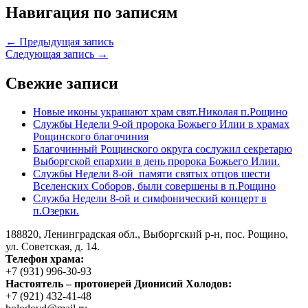
Навигация по записям
← Предыдущая запись
Следующая запись →
Свежие записи
Новые иконы украшают храм свят.Николая п.Рощино
Службы Недели 9-ой пророка Божьего Илии в храмах
Рощинского благочиния
Благочинный Рощинского округа сослужил секретарю
Выборгской епархии в день пророка Божьего Илии.
Службы Недели 8-ой памяти святых отцов шести
Вселенских Соборов, были совершены в п.Рощино
Служба Недели 8-ой и симфонический концерт в
п.Озерки.
188820, Ленинградская обл., Выборгский
р-н,
пос. Рощино,
ул. Советская, д. 14.
Телефон храма:
+7 (931) 996-30-93
Настоятель – протоиерей Дионисий Холодов:
+7 (921) 432-41-48