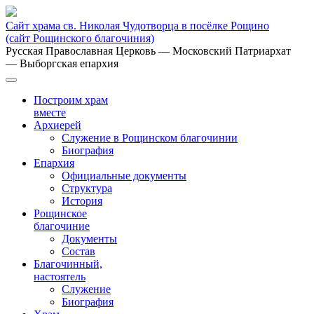
Сайт храма св. Николая Чудотворца в посёлке Рощино
(сайт Рощинского благочиния)
Русская Православная Церковь
— Московский Патриархат
— Выборгская епархия
Построим храм
вместе
Архиерей
Служение в Рощинском благочинии
Биография
Епархия
Официальные документы
Структура
История
Рощинское
благочиние
Документы
Состав
Благочинный,
настоятель
Служение
Биография