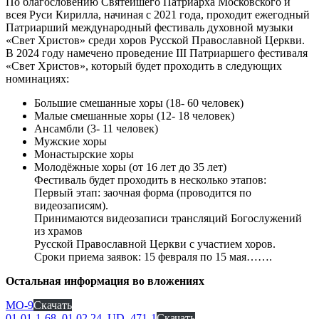
По благословению Святейшего Патриарха Московского и
всея Руси Кирилла, начиная с 2021 года, проходит ежегодный
Патриарший международный фестиваль духовной музыки
«Свет Христов» среди хоров Русской Православной Церкви.
В 2024 году намечено проведение III Патриаршего фестиваля
«Свет Христов», который будет проходить в следующих
номинациях:
Большие смешанные хоры (18- 60 человек)
Малые смешанные хоры (12- 18 человек)
Ансамбли (3- 11 человек)
Мужские хоры
Монастырские хоры
Молодёжные хоры (от 16 лет до 35 лет)
Фестиваль будет проходить в несколько этапов:
Первый этап: заочная форма (проводится по
видеозаписям).
Принимаются видеозаписи трансляций Богослужений
из храмов
Русской Православной Церкви с участием хоров.
Сроки приема заявок: 15 февраля по 15 мая…….
Остальная информация во вложениях
MO-9
Скачать
01-01-1-68_01.02.24_UD_471-1
Скачать