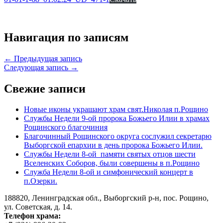
Навигация по записям
← Предыдущая запись
Следующая запись →
Свежие записи
Новые иконы украшают храм свят.Николая п.Рощино
Службы Недели 9-ой пророка Божьего Илии в храмах
Рощинского благочиния
Благочинный Рощинского округа сослужил секретарю
Выборгской епархии в день пророка Божьего Илии.
Службы Недели 8-ой памяти святых отцов шести
Вселенских Соборов, были совершены в п.Рощино
Служба Недели 8-ой и симфонический концерт в
п.Озерки.
188820, Ленинградская обл., Выборгский
р-н,
пос. Рощино,
ул. Советская, д. 14.
Телефон храма: