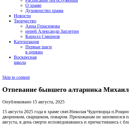
Расписание богослужений
О храме
Духовенство храма
Новости
Творчество
Анна Герасимова
иерей Александр Заплетин
Кирилл Смирнов
Катехизация
Первые шаги
в церкви
Воскресная
школа
Skip to content
Отпевание бывшего алтарника Михаил
Опубликовано 15 августа, 2025
15 августа 2025 года в храме свят.Николая Чудотворца п.Рощ
дворником, сварщиком, поваром. Прихожанам он запомнился по 
августа, в день смерти исповедовавшись и причастившись с б