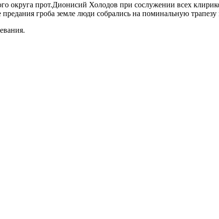
го округа прот.Дионисий Холодов при сослужении всех клириков
предания гроба земле люди собрались на поминальную трапезу 
евания.