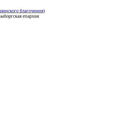
ощинского благочиния)
ыборгская епархия