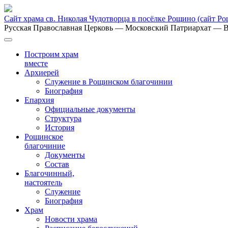
Сайт храма св. Николая Чудотворца в посёлке Рощино
(сайт Р
Русская Православная Церковь
— Московский Патриархат
— В
Построим храм
вместе
Архиерей
Служение в Рощинском благочинии
Биография
Епархия
Официальные документы
Структура
История
Рощинское
благочиние
Документы
Состав
Благочинный,
настоятель
Служение
Биография
Храм
Новости храма