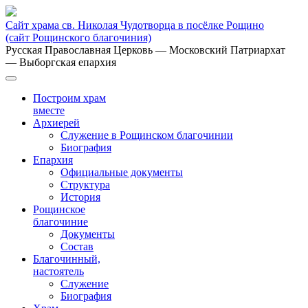
Сайт храма св. Николая Чудотворца в посёлке Рощино
(сайт Рощинского благочиния)
Русская Православная Церковь
— Московский Патриархат
— Выборгская епархия
Построим храм
вместе
Архиерей
Служение в Рощинском благочинии
Биография
Епархия
Официальные документы
Структура
История
Рощинское
благочиние
Документы
Состав
Благочинный,
настоятель
Служение
Биография