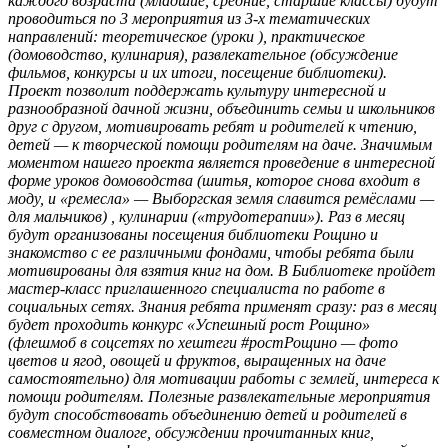
каждого возраста (младшие, средние, старшие классы) будут
проводиться по 3 мероприятия из 3-х тематических
направлений: теоретическое (уроки ), практическое
(домоводство, кулинария), развлекательное (обсуждение
фильмов, конкурсы и их итоги, посещение библиотеки).
Проект позволит поддержать культуру интересной и
разнообразной дачной жизни, объединить семьи и школьников
друг с другом, мотивировать ребят и родителей к чтению,
детей — к творческой помощи родителям на даче. Значимым
моментом нашего проекта является проведение в интересной
форме уроков домоводства (шитья, которое снова входит в
моду, и «ремесла» — Выборгская земля славится ремёслами —
для мальчиков) , кулинарии («трудотерапии»). Раз в месяц
будут организованы посещения библиотеки Рощино и
знакомство с ее различными фондами, чтобы ребята были
мотивированы для взятия книг на дом. В Библиотеке пройдет
мастер-класс приглашенного специалиста по работе в
социальных сетях. Знания ребята применят сразу: раз в месяц
будет проходить конкурс «Успешный рост Рощино»
(флешмоб в соцсетях по хештеги #ростРощино — фото
цветов и ягод, овощей и фруктов, выращенных на даче
самостоятельно) для мотивации работы с землей, интереса к
помощи родителям. Полезные развлекательные мероприятия
будут способствовать объединению детей и родителей в
совместном диалоге, обсуждении прочитанных книг,