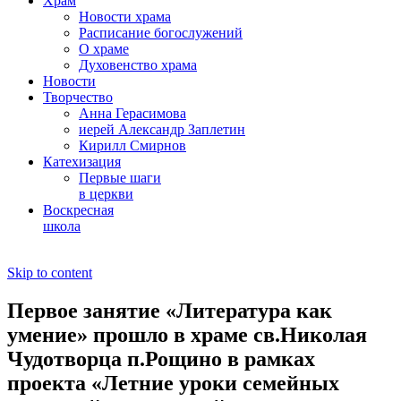
Храм
Новости храма
Расписание богослужений
О храме
Духовенство храма
Новости
Творчество
Анна Герасимова
иерей Александр Заплетин
Кирилл Смирнов
Катехизация
Первые шаги
в церкви
Воскресная
школа
Skip to content
Первое занятие «Литература как
умение» прошло в храме св.Николая
Чудотворца п.Рощино в рамках
проекта «Летние уроки семейных