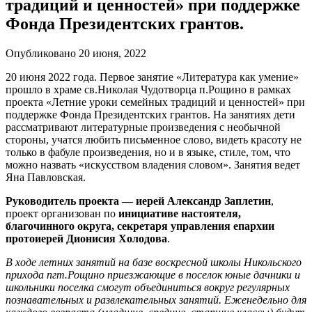
традиций и ценностей» при поддержке
Фонда Президентских грантов.
Опубликовано 20 июня, 2022
20 июня 2022 года. Первое занятие «Литература как умение»
прошло в храме св.Николая Чудотворца п.Рощино в рамках
проекта «Летние уроки семейных традиций и ценностей» при
поддержке Фонда Президентских грантов. На занятиях дети
рассматривают литературные произведения с необычной
стороны, учатся любить письменное слово, видеть красоту не
только в фабуле произведения, но и в языке, стиле, том, что
можно назвать «искусством владения словом». Занятия ведет
Яна Павловская.
Руководитель проекта — иерей Александр Заплетин
,
проект организован по
инициативе настоятеля,
благочинного округа, секретаря управления епархии
протоиерей Дионисия Холодова
.
В ходе летних занятий на базе воскресной школы Никольского
прихода пгт.Рощино приезжающие в поселок юные дачники и
школьники поселка смогут объединиться вокруг регулярных
познавательных и развлекательных занятий. Еженедельно для