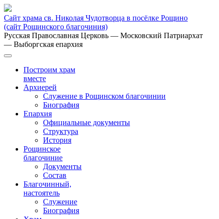
Сайт храма св. Николая Чудотворца в посёлке Рощино
(сайт Рощинского благочиния)
Русская Православная Церковь
— Московский Патриархат
— Выборгская епархия
Построим храм
вместе
Архиерей
Служение в Рощинском благочинии
Биография
Епархия
Официальные документы
Структура
История
Рощинское
благочиние
Документы
Состав
Благочинный,
настоятель
Служение
Биография