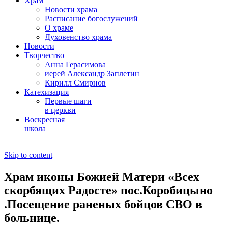
Храм
Новости храма
Расписание богослужений
О храме
Духовенство храма
Новости
Творчество
Анна Герасимова
иерей Александр Заплетин
Кирилл Смирнов
Катехизация
Первые шаги
в церкви
Воскресная
школа
Skip to content
Храм иконы Божией Матери «Всех
скорбящих Радосте» пос.Коробицыно
.Посещение раненых бойцов СВО в
больнице.