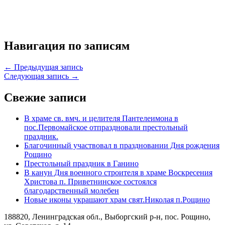
Навигация по записям
← Предыдущая запись
Следующая запись →
Свежие записи
В храме св. вмч. и целителя Пантелеимона в
пос.Первомайское отпраздновали престольный
праздник.
Благочинный участвовал в праздновании Дня рождения
Рощино
Престольный праздник в Ганино
В канун Дня военного строителя в храме Воскресения
Христова п. Приветнинское состоялся
благодарственный молебен
Новые иконы украшают храм свят.Николая п.Рощино
188820, Ленинградская обл., Выборгский
р-н,
пос. Рощино,