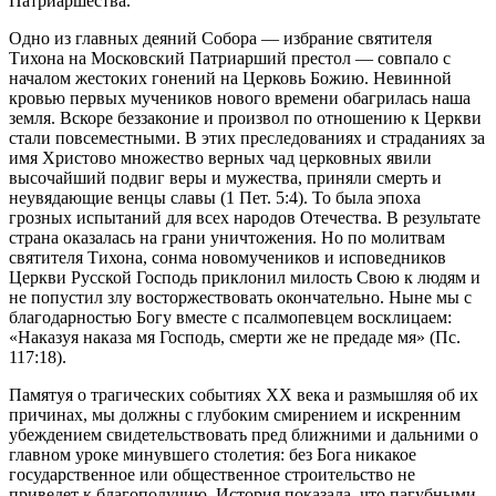
Патриаршества.
Одно из главных деяний Собора ― избрание святителя
Тихона на Московский Патриарший престол ― совпало с
началом жестоких гонений на Церковь Божию. Невинной
кровью первых мучеников нового времени обагрилась наша
земля. Вскоре беззаконие и произвол по отношению к Церкви
стали повсеместными. В этих преследованиях и страданиях за
имя Христово множество верных чад церковных явили
высочайший подвиг веры и мужества, приняли смерть и
неувядающие венцы славы (1 Пет. 5:4). То была эпоха
грозных испытаний для всех народов Отечества. В результате
страна оказалась на грани уничтожения. Но по молитвам
святителя Тихона, сонма новомучеников и исповедников
Церкви Русской Господь приклонил милость Свою к людям и
не попустил злу восторжествовать окончательно. Ныне мы с
благодарностью Богу вместе с псалмопевцем восклицаем:
«Наказуя наказа мя Господь, смерти же не предаде мя» (Пс.
117:18).
Памятуя о трагических событиях ХХ века и размышляя об их
причинах, мы должны с глубоким смирением и искренним
убеждением свидетельствовать пред ближними и дальними о
главном уроке минувшего столетия: без Бога никакое
государственное или общественное строительство не
приведет к благополучию. История показала, что пагубными