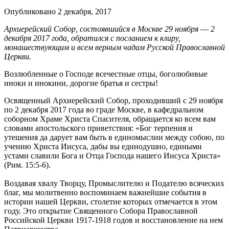
Опубликовано 2 декабря, 2017
Архиерейский Собор, состоявшийся в Москве 29 ноября ― 2
декабря 2017 года, обратился с посланием к клиру,
монашествующим и всем верным чадам Русской Православной
Церкви.
Возлюбленные о Господе всечестные отцы, боголюбивые
иноки и инокини, дорогие братья и сестры!
Освященный Архиерейский Собор, проходивший с 29 ноября
по 2 декабря 2017 года во граде Москве, в кафедральном
соборном Храме Христа Спасителя, обращается ко всем вам
словами апостольского приветствия: «Бог терпения и
утешения да дарует вам быть в единомыслии между собою, по
учению Христа Иисуса, дабы вы единодушно, едиными
устами славили Бога и Отца Господа нашего Иисуса Христа»
(Рим. 15:5-6).
Воздавая хвалу Творцу, Промыслителю и Подателю всяческих
благ, мы молитвенно воспоминаем важнейшие события в
истории нашей Церкви, столетие которых отмечается в этом
году. Это открытие Священного Собора Православной
Российской Церкви 1917-1918 годов и восстановление на нем