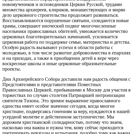
новомучеников и исповедников Церкви Русской, трудами
множества архиереев, клириков, монашествующих и мирян
дело церковного строительства продолжает развиваться.
Восстанавливаются порушенные святыни, созидаются новые
храмы, совершают иноческий подвиг многочисленные
насельники православных обителей, умножается количество
церковных благотворительных начинаний, усиливается
церковная работа по поддержке семьи, материнства и детства.
Особую радость вызывают успехи в области работы с
молодежью, в том числе развитие добровольчества в епархиях
и на приходах, а также в приобщении детей к вере через
воскресные школы и иные церковные образовательные
проекты.
Дни Архиерейского Собора доставили нам радость общения с
Предстоятелями и представителями Поместных
Православных Церквей, прибывшими в Москву для участия в
торжествах по случаю столетия Патриаршей интронизации
святителя Тихона. Это зримое выражение православного
единства имеет особое значение сегодня, когда многие
христиане, подвергаясь гонениям за веру, нуждаются в нашей
усердной молитве и действенном заступничестве. Мы
дорожим христианской солидарностью, потому что знаем,
насколько она важна и нужна тем, кому сейчас приходится
претерпевать невзгоды и испытания, подобно тому как важна