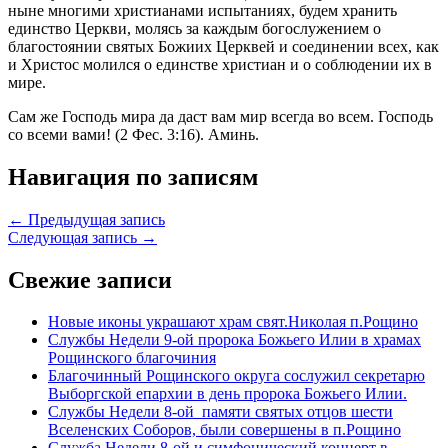
ныне многими христианами испытаниях, будем хранить
единство Церкви, молясь за каждым богослужением о
благостоянии святых Божиих Церквей и соединении всех, как
и Христос молился о единстве христиан и о соблюдении их в
мире.
Сам же Господь мира да даст вам мир всегда во всем. Господь
со всеми вами! (2 Фес. 3:16). Аминь.
Навигация по записям
← Предыдущая запись
Следующая запись →
Свежие записи
Новые иконы украшают храм свят.Николая п.Рощино
Службы Недели 9-ой пророка Божьего Илии в храмах
Рощинского благочиния
Благочинный Рощинского округа сослужил секретарю
Выборгской епархии в день пророка Божьего Илии.
Службы Недели 8-ой памяти святых отцов шести
Вселенских Соборов, были совершены в п.Рощино
Служба Недели 8-ой и симфонический концерт в