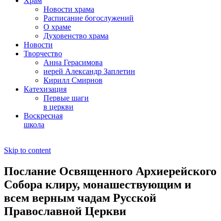
Храм
Новости храма
Расписание богослужений
О храме
Духовенство храма
Новости
Творчество
Анна Герасимова
иерей Александр Заплетин
Кирилл Смирнов
Катехизация
Первые шаги
в церкви
Воскресная
школа
Skip to content
Послание Освященного Архиерейского
Собора клиру, монашествующим и
всем верным чадам Русской
Православной Церкви