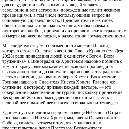
для государств и гибельными для людей являются
революционные настроения, порожденные политическими
провокациями, в том числе использующими запрос на
социальную справедливость. Представители всех слоев
общества должны приложить усилия, чтобы избежать
повторения ошибок, приведших в прошлом веке к страданиям
и смерти множества людей, к разрушению государственности.
Мы свидетельствуем о неизменности миссии Церкви,
которую стяжал Спаситель честною Своею Кровию (см. Деян.
20:28) ради приведения людей к единству с Богом. Всем
труженикам в Винограднике Христовом надобно помнить о
том, что краеугольным камнем церковной проповеди от
святых апостолов и до скончания времен является радостная
весть о спасении, дарованном через Крест и Воскресение
Господа нашего и Спасителя Иисуса Христа. Главное же
служение, к которому призван каждый пастырь, ― это
совершение Божественной литургии, поскольку принесение
Бескровной Жертвы благодарения о всех и за вся есть
величайшее и важнейшее из всех возможных на земле дел.
Единеми усты и единем сердцем славяще Небесного Отца и
Господа нашего Иисуса Христа, мы, члены Освященного
Собора, свидетельствуем о том, что молитвенным
предстательством перед Престолом Вседержителя