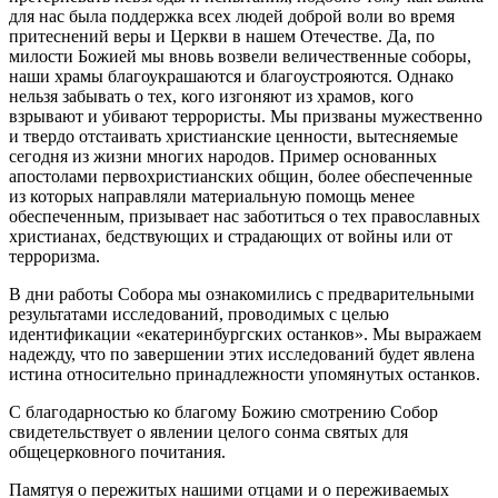
для нас была поддержка всех людей доброй воли во время
притеснений веры и Церкви в нашем Отечестве. Да, по
милости Божией мы вновь возвели величественные соборы,
наши храмы благоукрашаются и благоустрояются. Однако
нельзя забывать о тех, кого изгоняют из храмов, кого
взрывают и убивают террористы. Мы призваны мужественно
и твердо отстаивать христианские ценности, вытесняемые
сегодня из жизни многих народов. Пример основанных
апостолами первохристианских общин, более обеспеченные
из которых направляли материальную помощь менее
обеспеченным, призывает нас заботиться о тех православных
христианах, бедствующих и страдающих от войны или от
терроризма.
В дни работы Собора мы ознакомились с предварительными
результатами исследований, проводимых с целью
идентификации «екатеринбургских останков». Мы выражаем
надежду, что по завершении этих исследований будет явлена
истина относительно принадлежности упомянутых останков.
С благодарностью ко благому Божию смотрению Собор
свидетельствует о явлении целого сонма святых для
общецерковного почитания.
Памятуя о пережитых нашими отцами и о переживаемых