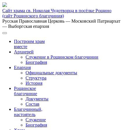
Сайт храма св. Николая Чудотворца в посёлке Рощино
(сайт Рощинского благочиния)
Русская Православная Церковь
— Московский Патриархат
— Выборгская епархия
Построим храм
вместе
Архиерей
Служение в Рощинском благочинии
Биография
Епархия
Официальные документы
Структура
История
Рощинское
благочиние
Документы
Состав
Благочинный,
настоятель
Служение
Биография