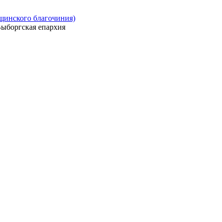
ощинского благочиния)
ыборгская епархия