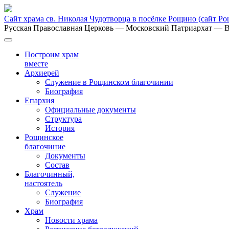
Сайт храма св. Николая Чудотворца в посёлке Рощино
(сайт Р
Русская Православная Церковь
— Московский Патриархат
— В
Построим храм
вместе
Архиерей
Служение в Рощинском благочинии
Биография
Епархия
Официальные документы
Структура
История
Рощинское
благочиние
Документы
Состав
Благочинный,
настоятель
Служение
Биография
Храм
Новости храма