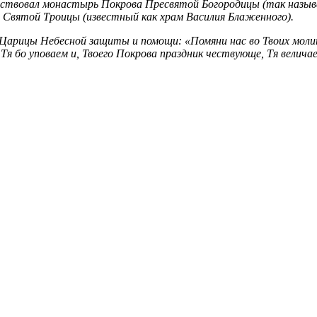
ществовал монастырь Покрова Пресвятой Богородицы (так назы
Святой Троицы (известный как храм Василия Блаженного).
Царицы Небесной защиты и помощи: «Помяни нас во Твоих молит
 Тя бо уповаем и, Твоего Покрова праздник чествующе, Тя велича