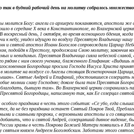
о так в будний рабочий день на молитву собралось множество
 ны молится Богу: ангели со архиереи покланяются, апостоли же
ло в середине Х века в Константинополе, во Влахернской церкви
 В воскресный день, 1 октября, во время всенощного бдения, ког
очи к небу, увидел идущую по воздуху Пресвятую Владычицу наш
н и святой апостол Иоанн Богослов сопровождали Царицу Небес
том, подойдя к Престолу, продолжала Свою молитву, закончив к
имых и невидимых. Пресвятая Владычица сияла небесной славой, а
го рядом с ним своего ученика, блаженного Епифания: «Видишь л
гословенная Богородица просила Господа Иисуса Христа приня
 молитве на воздусе со Ангелы стоящая Всенепорочная Царица, 
ышан». Святые Андрей и Епифаний, удостоившиеся созерцать м
бие молнии славу Господню; доколе была там Пресвятая Богоро
а благодать, бывшую там». Во Влахернской церкви сохранилась п
р Пресвятой Богородицы, написанную так, как Ее созерцал святой
и особого праздника в честь этого события: «Се убо, егда слыш
отех, да не без праздника останет Святый Покров Твой, Пребл
ными и славными пророки, с верховными апостолы и со священном
обавить, что и святой Андрей, созерцавший дивное видение, был
ссии храмы в честь Покрова Божией Матери появились в XII в
 святым князем Андреем Боголюбским. Заботами этого святого к