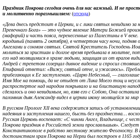
Праздник Покрова сегодня очень для нас важный. И не прост
и молитвенно поразмышляем:
(
отсюда
)
«Дева днесь предстоит в Церкви, и с лики святых невидимо за
Превечнаго Бога» — это чудное явление Матери Божией произош
(мафорий) и часть пояса, перенесенные из Палестины в V веке.
юродивый (память 2 октября), в четвертом часу ночи, подняв 
Ангелами и сонмом святых. Святой Креститель Господень Иоан
молиться за христиан и долгое время пребывала в молитве, по
его над молящимися в храме людьми, защищая их от врагов вид
Андрей с трепетом созерцал дивное видение и спросил стоявше
Епифаний ответил: «Вижу, святый отче, и ужасаюсь». Пребла
прибегающих к Ее заступлению. «Царю Небесный, — глаголаше в
Имя Мое на помощь, да не отыдет от Лика Моего тощ и неусл
распростертое над народом покрывало и на блиставшую наподо
сделалось и оно невидимым, но, взяв его с Собою, Она оставил
паломник дьяк Александр видел в церкви икону молящейся за ми
В русском Прологе ХII века содержится запись об установлени
надеяния и заступления нашего, бысть без празднества… восх
Русская Церковь воспевает: «С чинми Ангел, Владычице, с чест
Покрова праздник в Российстей земли прославльшыя». Следует д
Константинополе в рабство местному жителю Феогносту. В Ро
достоинствам храм Покрова на Нерли был построен в 1165 году