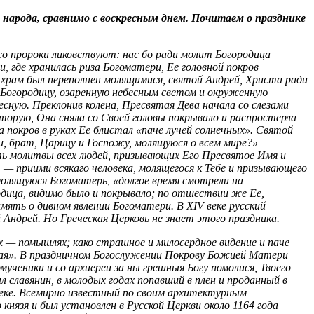
 народа, сравнимо с воскресным днем. Почитаем о празднике
 со пророки ликовствуют: нас бо ради молит Богородица
, где хранилась риза Богоматери, Ее головной покров
да храм был переполнен молящимися, святой Андрей, Христа ради
у Богородицу, озаренную небесным светом и окруженную
ную. Преклонив колена, Пресвятая Дева начала со слезами
оторую, Она сняла со Своей головы покрывало и распростерла
 покров в руках Ее блистал «паче лучей солнечных». Святой
и, брат, Царицу и Госпожу, молящуюся о всем мире?»
ть молитвы всех людей, призывающих Его Пресвятое Имя и
— приими всякаго человека, молящегося к Тебе и призывающего
олящуюся Богоматерь, «долгое время смотрели на
дица, видимо было и покрывало; по отшествии же Ее,
амять о дивном явлении Богоматери. В XIV веке русский
 Андрей. Но Греческая Церковь не знает этого праздника.
ах — помышлях; како страшное и милосердное видение и паче
агая». В праздничном Богослужении Покрову Божией Матери
ученики и со архиереи за ны грешныя Богу помолися, Твоего
 славянин, в молодых годах попавший в плен и проданный в
еке. Всемирно известный по своим архитектурным
нязя и был установлен в Русской Церкви около 1164 года