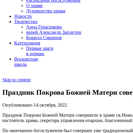
Расписание богослужений
О храме
Духовенство храма
Новости
Творчество
Анна Герасимова
иерей Александр Заплетин
Кирилл Смирнов
Катехизация
Первые шаги
в церкви
Воскресная
школа
Skip to content
Праздник Покрова Божией Матери сове
Опубликовано 14 октября, 2022
Праздник Покрова Божией Матери совершили в храме св.Нико
настоятель храма, секретарь управления епархии, благочинны
По окончанию богослужения был совершен уже традиционный 