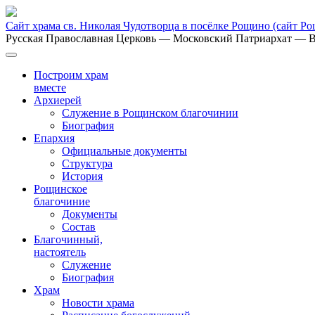
Сайт храма св. Николая Чудотворца в посёлке Рощино
(сайт Р
Русская Православная Церковь
— Московский Патриархат
— В
Построим храм
вместе
Архиерей
Служение в Рощинском благочинии
Биография
Епархия
Официальные документы
Структура
История
Рощинское
благочиние
Документы
Состав
Благочинный,
настоятель
Служение
Биография
Храм
Новости храма