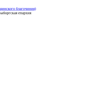
ощинского благочиния)
ыборгская епархия