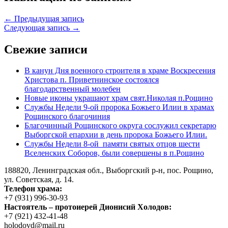
← Предыдущая запись
Следующая запись →
Свежие записи
В канун Дня военного строителя в храме Воскресения
Христова п. Приветнинское состоялся
благодарственный молебен
Новые иконы украшают храм свят.Николая п.Рощино
Службы Недели 9-ой пророка Божьего Илии в храмах
Рощинского благочиния
Благочинный Рощинского округа сослужил секретарю
Выборгской епархии в день пророка Божьего Илии.
Службы Недели 8-ой памяти святых отцов шести
Вселенских Соборов, были совершены в п.Рощино
188820, Ленинградская обл., Выборгский
р-н,
пос. Рощино,
ул. Советская, д. 14.
Телефон храма:
+7 (931) 996-30-93
Настоятель – протоиерей Дионисий Холодов:
+7 (921) 432-41-48
holodovd@mail.ru