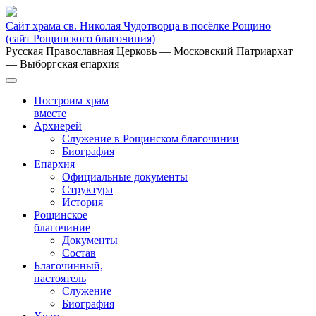
Сайт храма св. Николая Чудотворца в посёлке Рощино
(сайт Рощинского благочиния)
Русская Православная Церковь
— Московский Патриархат
— Выборгская епархия
Построим храм
вместе
Архиерей
Служение в Рощинском благочинии
Биография
Епархия
Официальные документы
Структура
История
Рощинское
благочиние
Документы
Состав
Благочинный,
настоятель
Служение
Биография