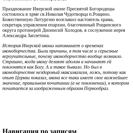
Празднование Иверской иконе Пресвятой Богородицы
состоялось в хрме св.Николая Чудотворца п.Рощино.
Божественную Литургию возглавил настоятель храма,
секретарь управления епархии, благочинный Рощинского
округа протоиерей Дионисий Холодов, в сослужении иерея
Александра Заплетина.
История Иверской иконы напоминает о временах
иконоборчества. Были причины, в том числе и серьезные
вероучительные, почему иконоборчество вообще возникло.
Страшно, когда икону делают идолом и начинают ей
поклонятся как Богу. А и такое бывало. Но был в
иконоборчестве нездоровый максимализм, ложь, потому как
опыт Церкви показал, икона все таки имеет свое важнейшее
значение, правильном почитании (а не поклонении), в котором
почитается за изображенным образом Первообраз.
Навигация по записям