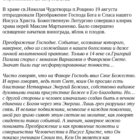
В храме св.Николая Чудотворца п.Рощино 19 августа
отпраздновали Преображение Господа Бога и Спаса нашего
Иисуса Христа. Божественную Литургию совершил клирик
храма иерей Максим Мартыненко. Было совершено
освящение начатков винограда, яблок и плодов.
Преображение Господне. Событие, осознание которого,
наверное, одно из сложнейших в нашем богословии и даже
личной молитвенной практике. Только в 14 веке св.Григорий
Палама спорил с монахом Варлаамом о Фаворском Свете.
Значит были еще несформулированные тонкости…
Часто говорят, что на Фаворе Господь явил Свое Божество.
И верно говорят, ведь тот Свет, коим Он просиял есть
блистание Нетварных Энергий Божиих, собственно видимое
духовными очами присутствие Божее в Его благодати. Но…
с другой стороны и человек изначально создан быть в вечном
единении с Богом через эти Энергии. Лишь грех разрушил эту
связь. И великие подвижники, немногие в каждом поколении,
иной раз зримо сияют этим светом на молитве, как говорят
свидетели таких событий. А значит, наверное можно
понимать Преображение и как проявление полноты и
совершенства Человечества в Иисусе Христе, что Он
показал ученикам Своим то, Кем Он является как