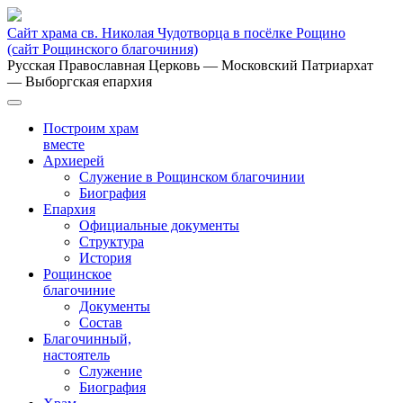
Сайт храма св. Николая Чудотворца в посёлке Рощино
(сайт Рощинского благочиния)
Русская Православная Церковь
— Московский Патриархат
— Выборгская епархия
Построим храм
вместе
Архиерей
Служение в Рощинском благочинии
Биография
Епархия
Официальные документы
Структура
История
Рощинское
благочиние
Документы
Состав
Благочинный,
настоятель
Служение
Биография