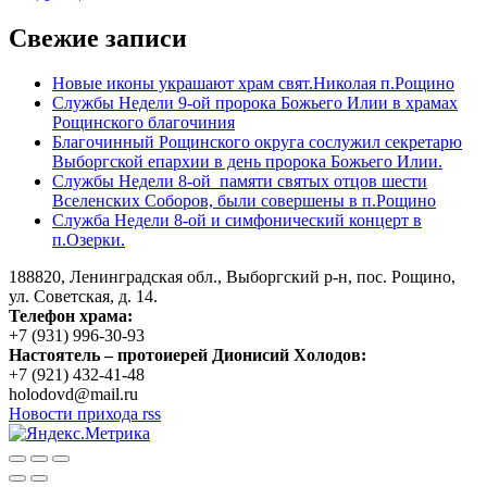
Свежие записи
Новые иконы украшают храм свят.Николая п.Рощино
Службы Недели 9-ой пророка Божьего Илии в храмах
Рощинского благочиния
Благочинный Рощинского округа сослужил секретарю
Выборгской епархии в день пророка Божьего Илии.
Службы Недели 8-ой памяти святых отцов шести
Вселенских Соборов, были совершены в п.Рощино
Служба Недели 8-ой и симфонический концерт в
п.Озерки.
188820, Ленинградская обл., Выборгский
р-н,
пос. Рощино,
ул. Советская, д. 14.
Телефон храма:
+7 (931) 996-30-93
Настоятель – протоиерей Дионисий Холодов:
+7 (921) 432-41-48
holodovd@mail.ru
Новости прихода rss