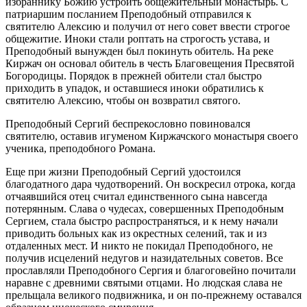
избраннику Божию устроить общежительный монастырь. С
патриаршим посланием Преподобный отправился к
святителю Алексию и получил от него совет ввести строгое
общежитие. Иноки стали роптать на строгость устава, и
Преподобный вынужден был покинуть обитель. На реке
Киржач он основал обитель в честь Благовещения Пресвятой
Богородицы. Порядок в прежней обители стал быстро
приходить в упадок, и оставшиеся иноки обратились к
святителю Алексию, чтобы он возвратил святого.
Преподобный Сергий беспрекословно повиновался
святителю, оставив игуменом Киржачского монастыря своего
ученика, преподобного Романа.
Еще при жизни Преподобный Сергий удостоился
благодатного дара чудотворений. Он воскресил отрока, когда
отчаявшийся отец считал единственного сына навсегда
потерянным. Слава о чудесах, совершенных Преподобным
Сергием, стала быстро распространяться, и к нему начали
приводить больных как из окрестных селений, так и из
отдаленных мест. И никто не покидал Преподобного, не
получив исцелений недугов и назидательных советов. Все
прославляли Преподобного Сергия и благоговейно почитали
наравне с древними святыми отцами. Но людская слава не
прельщала великого подвижника, и он по-прежнему оставался