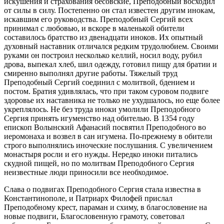
искушения и страхования бесовские, Преподобный восходил
от силы в силу. Постепенно он стал известен другим инокам,
искавшим его руководства. Преподобный Сергий всех
принимал с любовью, и вскоре в маленькой обители
составилось братство из двенадцати иноков. Их опытный
духовный наставник отличался редким трудолюбием. Своими
руками он построил несколько келлий, носил воду, рубил
дрова, выпекал хлеб, шил одежду, готовил пищу для братии и
смиренно выполнял другие работы. Тяжелый труд
Преподобный Сергий соединил с молитвой, бдением и
постом. Братия удивлялась, что при таком суровом подвиге
здоровье их наставника не только не ухудшалось, но еще более
укреплялось. Не без труда иноки умолили Преподобного
Сергия принять игуменство над обителью. В 1354 году
епископ Волынский Афанасий посвятил Преподобного во
иеромонаха и возвел в сан игумена. По-прежнему в обители
строго выполнялись иноческие послушания. С увеличением
монастыря росли и его нужды. Нередко иноки питались
скудной пищей, но по молитвам Преподобного Сергия
неизвестные люди приносили все необходимое.
Слава о подвигах Преподобного Сергия стала известна в
Константинополе, и Патриарх Филофей прислал
Преподобному крест, параман и схиму, в благословение на
новые подвиги, Благословенную грамоту, советовал