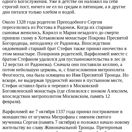
одного Богослужения. Уже в детстве он наложил на себя
строгий пост, ничего не ел по средам и пятницам, а в другие
дни питался только хлебом и водой.
Около 1328 года родители Преподобного Сергия
переселились из Ростова в Радонеж. Когда их старшие
сыновья женились, Кирилл и Мария незадолго до смерти
приняли схиму в Хотьковском монастыре Покрова Пресвятой
Богородицы, неподалеку от Радонежа. Впоследствии
овдовевший старший брат Стефан также принял иночество в
этом монастыре. Похоронив родителей, Варфоломей вместе с
братом Стефаном удалился для пустынножительства в лес (в
12 верстах от Радонежа). Сначала они поставили келлию, а
потом небольшую церковь, и, с благословения митрополита
Феогноста, она была освящена во Имя Пресвятой Троицы. Но
вскоре, не выдержав трудностей жизни в пустынном месте,
Стефан оставил брата и перешел в Московский
Богоявленский монастырь (где сблизился с иноком Алексием,
впоследствии митрополитом Московским, память 12
февраля).
Варфоломей же 7 октября 1337 года принял пострижение в
монашество от игумена Митрофана с именем святого
мученика Сергия (память 7 октября) и положил начало новому
жительству во славу Живоначальной Троицы. Претерпевая