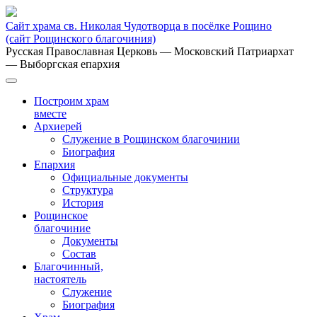
Сайт храма св. Николая Чудотворца в посёлке Рощино
(сайт Рощинского благочиния)
Русская Православная Церковь
— Московский Патриархат
— Выборгская епархия
Построим храм
вместе
Архиерей
Служение в Рощинском благочинии
Биография
Епархия
Официальные документы
Структура
История
Рощинское
благочиние
Документы
Состав
Благочинный,
настоятель
Служение
Биография