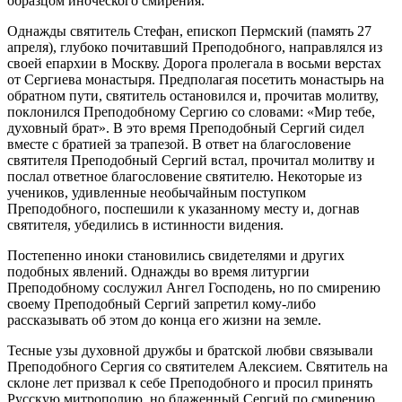
образцом иноческого смирения.
Однажды святитель Стефан, епископ Пермский (память 27
апреля), глубоко почитавший Преподобного, направлялся из
своей епархии в Москву. Дорога пролегала в восьми верстах
от Сергиева монастыря. Предполагая посетить монастырь на
обратном пути, святитель остановился и, прочитав молитву,
поклонился Преподобному Сергию со словами: «Мир тебе,
духовный брат». В это время Преподобный Сергий сидел
вместе с братией за трапезой. В ответ на благословение
святителя Преподобный Сергий встал, прочитал молитву и
послал ответное благословение святителю. Некоторые из
учеников, удивленные необычайным поступком
Преподобного, поспешили к указанному месту и, догнав
святителя, убедились в истинности видения.
Постепенно иноки становились свидетелями и других
подобных явлений. Однажды во время литургии
Преподобному сослужил Ангел Господень, но по смирению
своему Преподобный Сергий запретил кому-либо
рассказывать об этом до конца его жизни на земле.
Тесные узы духовной дружбы и братской любви связывали
Преподобного Сергия со святителем Алексием. Святитель на
склоне лет призвал к себе Преподобного и просил принять
Русскую митрополию, но блаженный Сергий по смирению