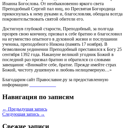
Иоанна Богослова. От необыкновенно яркого света
Преподобный Сергий пал ниц, но Пресвятая Богородица
прикоснулась к нему руками и, благословляя, обещала всегда
покровительствовать святой обители его.
Достигнув глубокой старости, Преподобный, за полгода
прозрев свою кончину, призвал к себе братию и благословил
на игуменство опытного в духовной жизни и послушании
ученика, преподобного Никона (память 17 ноября). В
безмолвном уединении Преподобный преставился к Богу 25
сентября 1392 года. Накануне великий угодник Божий в
последний раз призвал братию и обратился со словами
завещания: «Внимайте себе, братие. Прежде имейте страх
Божий, чистоту душевную и любовь нелицемерную…»
Благодарим сайт Православие.ру за предоставленную
информацию
© ПРАВОСЛАВИЕ.RU
Навигация по записям
← Предыдущая запись
Следующая запись →
Свежие записи