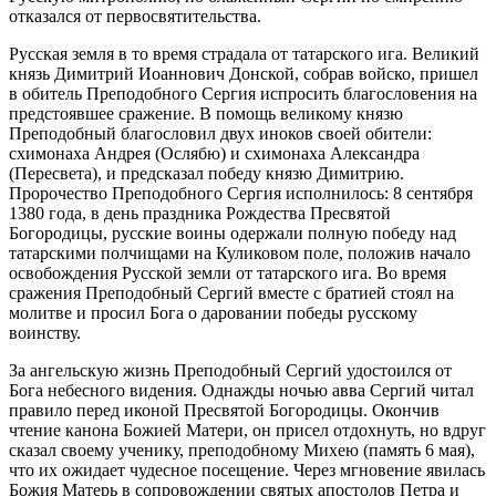
отказался от первосвятительства.
Русская земля в то время страдала от татарского ига. Великий
князь Димитрий Иоаннович Донской, собрав войско, пришел
в обитель Преподобного Сергия испросить благословения на
предстоявшее сражение. В помощь великому князю
Преподобный благословил двух иноков своей обители:
схимонаха Андрея (Ослябю) и схимонаха Александра
(Пересвета), и предсказал победу князю Димитрию.
Пророчество Преподобного Сергия исполнилось: 8 сентября
1380 года, в день праздника Рождества Пресвятой
Богородицы, русские воины одержали полную победу над
татарскими полчищами на Куликовом поле, положив начало
освобождения Русской земли от татарского ига. Во время
сражения Преподобный Сергий вместе с братией стоял на
молитве и просил Бога о даровании победы русскому
воинству.
За ангельскую жизнь Преподобный Сергий удостоился от
Бога небесного видения. Однажды ночью авва Сергий читал
правило перед иконой Пресвятой Богородицы. Окончив
чтение канона Божией Матери, он присел отдохнуть, но вдруг
сказал своему ученику, преподобному Михею (память 6 мая),
что их ожидает чудесное посещение. Через мгновение явилась
Божия Матерь в сопровождении святых апостолов Петра и