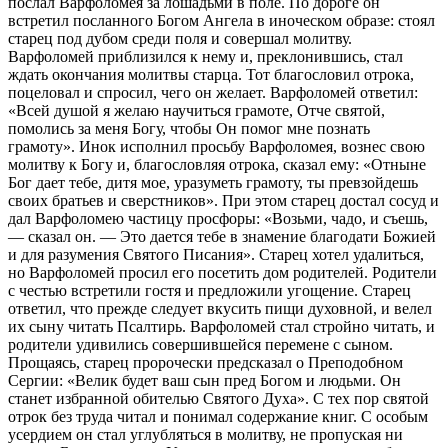
послал Варфоломея за лошадьми в поле. По дороге он
встретил посланного Богом Ангела в иноческом образе: стоял
старец под дубом среди поля и совершал молитву.
Варфоломей приблизился к нему и, преклонившись, стал
ждать окончания молитвы старца. Тот благословил отрока,
поцеловал и спросил, чего он желает. Варфоломей ответил:
«Всей душой я желаю научиться грамоте, Отче святой,
помолись за меня Богу, чтобы Он помог мне познать
грамоту». Инок исполнил просьбу Варфоломея, вознес свою
молитву к Богу и, благословляя отрока, сказал ему: «Отныне
Бог дает тебе, дитя мое, уразуметь грамоту, ты превзойдешь
своих братьев и сверстников». При этом старец достал сосуд и
дал Варфоломею частицу просфоры: «Возьми, чадо, и съешь,
— сказал он. — Это дается тебе в знамение благодати Божией
и для разумения Святого Писания». Старец хотел удалиться,
но Варфоломей просил его посетить дом родителей. Родители
с честью встретили гостя и предложили угощение. Старец
ответил, что прежде следует вкусить пищи духовной, и велел
их сыну читать Псалтирь. Варфоломей стал стройно читать, и
родители удивились совершившейся перемене с сыном.
Прощаясь, старец пророчески предсказал о Преподобном
Сергии: «Велик будет ваш сын пред Богом и людьми. Он
станет избранной обителью Святого Духа». С тех пор святой
отрок без труда читал и понимал содержание книг. С особым
усердием он стал углубляться в молитву, не пропуская ни