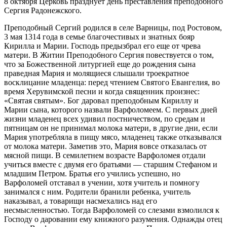
8 октября Церковь празднует день преставления преподобного
Сергия Радонежского.
Преподобный Сергий родился в селе Варницы, под Ростовом,
3 мая 1314 года в семье благочестивых и знатных бояр
Кирилла и Марии. Господь предызбрал его еще от чрева
матери. В Житии Преподобного Сергия повествуется о том,
что за Божественной литургией еще до рождения сына
праведная Мария и молящиеся слышали троекратное
восклицание младенца: перед чтением Святого Евангелия, во
время Херувимской песни и когда священник произнес:
«Святая святым». Бог даровал преподобным Кириллу и
Марии сына, которого назвали Варфоломеем. С первых дней
жизни младенец всех удивил постничеством, по средам и
пятницам он не принимал молока матери, в другие дни, если
Мария употребляла в пищу мясо, младенец также отказывался
от молока матери. Заметив это, Мария вовсе отказалась от
мясной пищи. В семилетнем возрасте Варфоломея отдали
учиться вместе с двумя его братьями — старшим Стефаном и
младшим Петром. Братья его учились успешно, но
Варфоломей отставал в учении, хотя учитель и помногу
занимался с ним. Родители бранили ребенка, учитель
наказывал, а товарищи насмехались над его
несмысленностью. Тогда Варфоломей со слезами взмолился к
Господу о даровании ему книжного разумения. Однажды отец