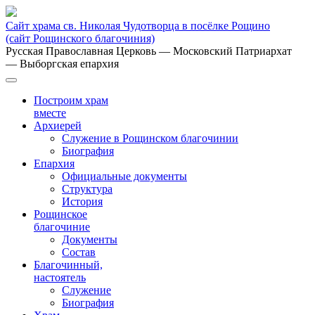
Сайт храма св. Николая Чудотворца в посёлке Рощино
(сайт Рощинского благочиния)
Русская Православная Церковь
— Московский Патриархат
— Выборгская епархия
Построим храм
вместе
Архиерей
Служение в Рощинском благочинии
Биография
Епархия
Официальные документы
Структура
История
Рощинское
благочиние
Документы
Состав
Благочинный,
настоятель
Служение
Биография