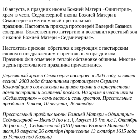
10 августа, в праздник иконы Божией Матери «Одигитрия»,
храм в честь Седмиезерной иконы Божией Матери в
Семиозерье отметил малый престольный
праздник. Настоятель прихода протоиерей Валерий Базанов
совершил Божественную литургию и возглавил крестный ход
с иконой Божией Матери «Седмиезерная».
Настоятель прихода обратился к верующим с пастырским
словом и поздравлением с престольным праздником.
Праздник был отмечен в теплой обстановке общины. Многие
в день престольного праздника причастились.
Деревянный храм в Семиозерье построен в 2003 году, освящен
весной 2003 года благочинным протоиереем Сергием
Коломийцем в сослужении клириков храма и в присутствии
администрации и жителей посёлка. На храме в честь иконы
«Седмиезерная» – семь главок и семь крестов. Престольные
праздники: 9 июля, 10 августа, 26 октября.
Престольный праздник иконы Божией Матери «Одигитрия»
Седмиезерной — Июль 9 [по н.с.], Август 10 [по н.с.], Октябрь
26 [по н.с.], Седмиезерной (XVII) иконы Божией Матери 9
июля,10 августа,26 октября (принесение 13 октября 1615 года
из Устюга под Казань)