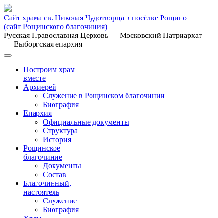
Сайт храма св. Николая Чудотворца в посёлке Рощино
(сайт Рощинского благочиния)
Русская Православная Церковь
— Московский Патриархат
— Выборгская епархия
Построим храм
вместе
Архиерей
Служение в Рощинском благочинии
Биография
Епархия
Официальные документы
Структура
История
Рощинское
благочиние
Документы
Состав
Благочинный,
настоятель
Служение
Биография