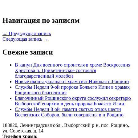
Навигация по записям
← Предыдущая запись
Следующая запись →
Свежие записи
В канун Дня военного строителя в храме Воскресения
Христова п. Приветнинское состоялся
благодарственный молебен
Новые иконы украшают храм свят.Николая п.Рощино
Службы Недели 9-ой пророка Божьего Илии в храмах
Рощинского благочиния
Благочинный Рощинского округа сослужил секретарю
Выборгской епархии в день пророка Божьего Илии.
Службы Недели 8-ой памяти святых отцов шести
Вселенских Соборов, были совершены в п.Рощино
188820, Ленинградская обл., Выборгский
р-н,
пос. Рощино,
ул. Советская, д. 14.
Телефон храма: