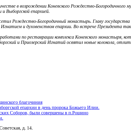
удничестве в возрождении Коневского Рождество-Богородичного
 и Выборгской епархией.
осетил Рождество-Богородичный монастырь. Главу государства
Игнатием и духовенством епархии. Во встрече Президента такж
аботами по реставрации комплекса Коневского монастыря, кот
оргский и Приозерский Игнатий освятил новые колокола, отлит
щинского благочиния
боргской епархии в день пророка Божьего Илии.
ских Соборов, были совершены в п.Рощино
и.
Советская, д. 14.