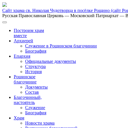
Сайт храма св. Николая Чудотворца в посёлке Рощино
(сайт Р
Русская Православная Церковь
— Московский Патриархат
— В
Построим храм
вместе
Архиерей
Служение в Рощинском благочинии
Биография
Епархия
Официальные документы
Структура
История
Рощинское
благочиние
Документы
Состав
Благочинный,
настоятель
Служение
Биография
Храм
Новости храма