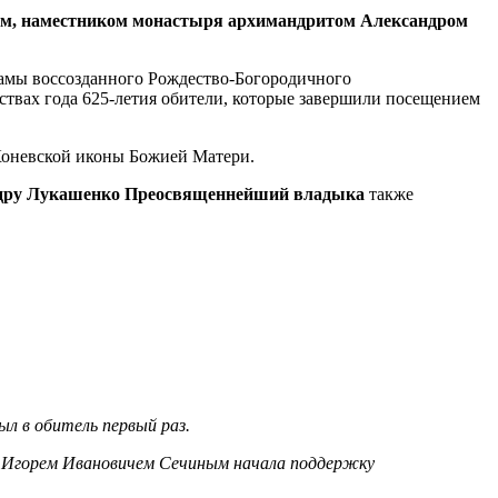
ем, наместником монастыря архимандритом Александром
амы воссозданного Рождество-Богородичного
ествах года 625-летия обители, которые завершили посещением
Коневской иконы Божией Матери.
андру Лукашенко Преосвященнейший владыка
также
л в обитель первый раз.
с Игорем Ивановичем Сечиным начала поддержку