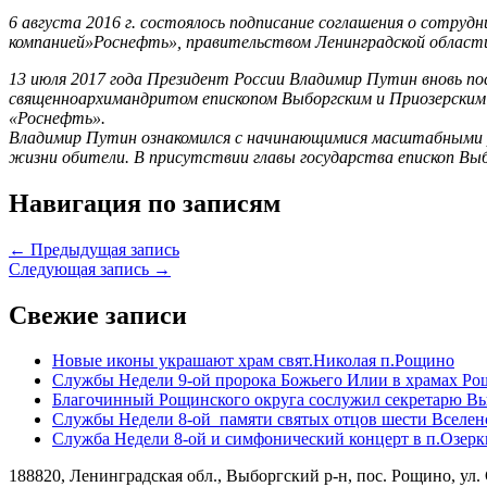
6 августа 2016 г. состоялось подписание соглашения о сотр
компанией»Роснефть», правительством Ленинградской области
13 июля 2017 года Президент России Владимир Путин вновь п
священноархимандритом епископом Выборгским и Приозерским 
«Роснефть».
Владимир Путин ознакомился с начинающимися масштабными р
жизни обители. В присутствии главы государства епископ Выб
Навигация по записям
← Предыдущая запись
Следующая запись →
Свежие записи
Новые иконы украшают храм свят.Николая п.Рощино
Службы Недели 9-ой пророка Божьего Илии в храмах Ро
Благочинный Рощинского округа сослужил секретарю Вы
Службы Недели 8-ой памяти святых отцов шести Вселен
Служба Недели 8-ой и симфонический концерт в п.Озерк
188820, Ленинградская обл., Выборгский
р-н,
пос. Рощино, ул. 