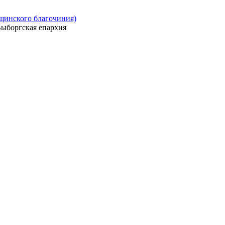
ощинского благочиния)
ыборгская епархия