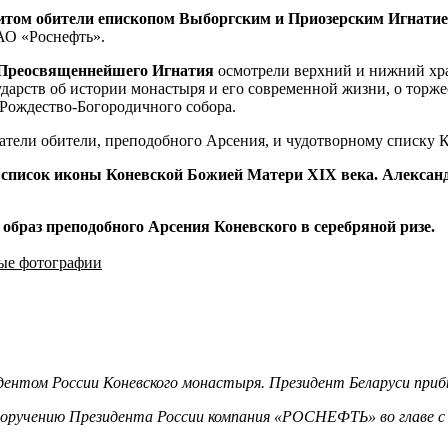
том обители епископом Выборгским и Приозерским Игнати
АО «Роснефть».
Преосвященнейшего Игнатия
осмотрели верхний и нижний хр
ударств об истории монастыря и его современной жизни, о торж
Рождество-Богородичного собора.
тели обители, преподобного Арсения, и чудотворному списку 
и список иконы Коневской Божией Матери XIX века. Алекс
образ преподобного Арсения Коневского в серебряной ризе.
ные фотографии
нтом России Коневского монастыря. Президент Беларуси прибы
 поручению Президента России компания «РОСНЕФТЬ» во главе 