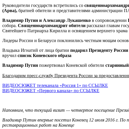
Руководители государств встретились со
священноархимандри
(Арва),
братией обители и представителями администрации П
Владимир Путин и Александр Лукашенко
в сопровождении
собора.
Священноархимандрит обители
рассказал главам гос
Святейшего Патриарха Кирилла и освящением верхнего храма 
Лидеры России и Беларуси поклонились честным мощам основа
Владыка Игнатий от лица братии
подарил Президенту Росси
вручил
список Коневского образа
Владимир Путин
пожертвовал Коневской обители
старинный 
Благодарим пресс-службу Президента России за предоставлен
ВИДЕОСЮЖЕТ телеканала «Россия 1» по ССЫЛКЕ
ВИДЕОСЮЖЕТ «Первого канала» по ССЫЛКЕ
Напомним, что текущий визит — четвертое посещение Президе
Владимир Путин впервые посетил Коневец 12 июля 2016 г. По
реставрационных работ на Коневце