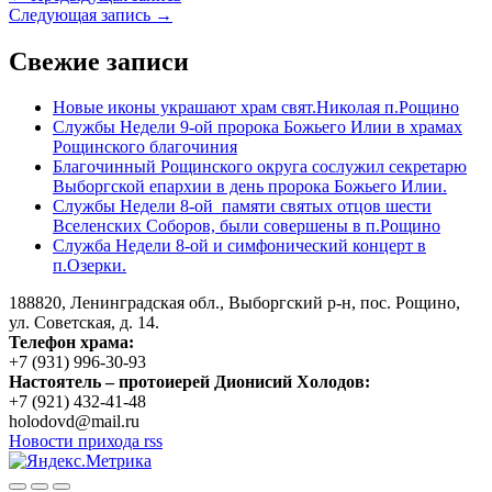
Следующая запись →
Свежие записи
Новые иконы украшают храм свят.Николая п.Рощино
Службы Недели 9-ой пророка Божьего Илии в храмах
Рощинского благочиния
Благочинный Рощинского округа сослужил секретарю
Выборгской епархии в день пророка Божьего Илии.
Службы Недели 8-ой памяти святых отцов шести
Вселенских Соборов, были совершены в п.Рощино
Служба Недели 8-ой и симфонический концерт в
п.Озерки.
188820, Ленинградская обл., Выборгский
р-н,
пос. Рощино,
ул. Советская, д. 14.
Телефон храма:
+7 (931) 996-30-93
Настоятель – протоиерей Дионисий Холодов:
+7 (921) 432-41-48
holodovd@mail.ru
Новости прихода rss