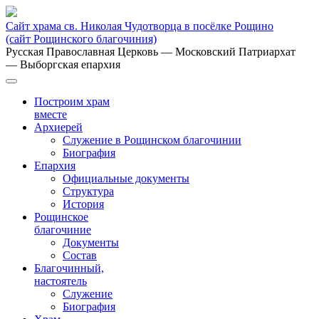
Сайт храма св. Николая Чудотворца в посёлке Рощино
(сайт Рощинского благочиния)
Русская Православная Церковь
— Московский Патриархат
— Выборгская епархия
Построим храм
вместе
Архиерей
Служение в Рощинском благочинии
Биография
Епархия
Официальные документы
Структура
История
Рощинское
благочиние
Документы
Состав
Благочинный,
настоятель
Служение
Биография