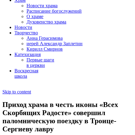
Храм
Новости храма
Расписание богослужений
О храме
Духовенство храма
Новости
Творчество
Анна Герасимова
иерей Александр Заплетин
Кирилл Смирнов
Катехизация
Первые шаги
в церкви
Воскресная
школа
Skip to content
Приход храма в честь иконы «Всех
Скорбящих Радосте» совершил
паломническую поездку в Троице-
Сергиеву лавру