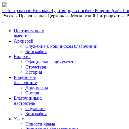
Сайт храма св. Николая Чудотворца в посёлке Рощино
(сайт Р
Русская Православная Церковь
— Московский Патриархат
— В
Построим храм
вместе
Архиерей
Служение в Рощинском благочинии
Биография
Епархия
Официальные документы
Структура
История
Рощинское
благочиние
Документы
Состав
Благочинный,
настоятель
Служение
Биография
Храм
Новости храма