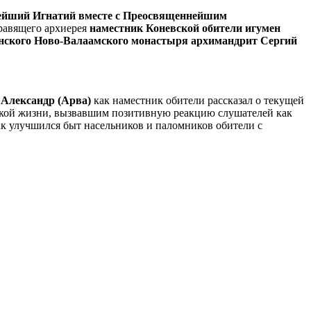
нейший Игнатий вместе с Преосвященнейшим
равящего архиерея
наместник Коневской обители игумен
женского Ново-Валаамского монастыря архимандрит Сергий
 Александр (Арва)
как наместник обители рассказал о текущей
ской жизни, вызвавшим позитивную реакцию слушателей как
ак улучшился быт насельников и паломников обители с