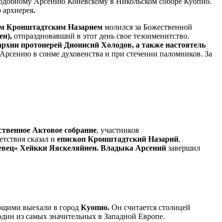
еподобному Арсению Коневскому в Никольском соборе Куопио.
 архиерея
.
ом Кронштадтским Назарием
молился за Божественной
ен),
отпраздновавший в этот день свое тезоименитство.
архии протоиерей Дионисий Холодов, а также настоятель
сению в сонме духовенства и при стечении паломников. За
ственное Актовое собрание
, участников
етствия сказал и
епископ Кронштадтский Назарий
,
евец» Хейкки Яяскеляйнен. Владыка Арсений
завершил
ющими выехали в город
Куопио.
Он считается столицей
один из самых значительных в Западной Европе.