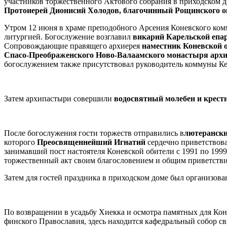
участников торжественного Актового собрания в приходском 
Протоиерей Дионисий Холодов, благочинный Рощинского ок
Утром 12 июня в храме преподобного Арсения Коневского ко
литургией. Богослужение возглавил
викарий Карельской епа
Сопровождающие правящего архиерея
наместник Коневской о
Спасо-Преображенского Ново-Валаамского монастыря архи
богослужением также присутствовал руководитель коммуны Ке
Затем архипастыри совершили
водосвятный молебен и крест
После богослужения гости торжеств отправились в
лютерански
которого
Преосвященнейший Игнатий
сердечно приветствова
занимавший пост настоятеля Коневской обители с 1991 по 1999
торжественный акт своим благословением и общим приветстви
Затем для гостей праздника в приходском доме был организова
По возвращении в усадьбу Хиекка и осмотра памятных для К
финского Православия, здесь находится кафедральный собор св