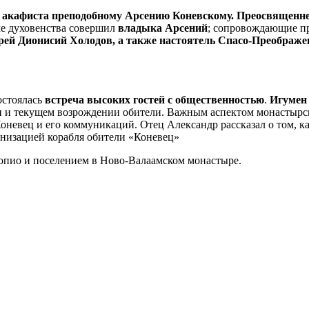
 акафиста преподобному Арсению Коневскому. Преосвящен
ме духовенства совершил
владыка Арсений
; сопровождающие п
ерей Дионисий Холодов, а также настоятель Спасо-Преобра
остоялась
встреча высоких гостей с общественностью
.
Игумен
ти и текущем возрождении обители. Важным аспектом монастыр
оневец и его коммуникаций. Отец Александр рассказал о том, к
рнизацией корабля обители «Коневец»
уопио и поселением в Ново-Валаамском монастыре.