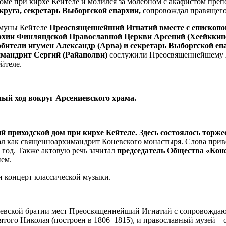
доме при кирхе Кейтеле и молился за молебном с акафистом пр
руга, секретарь Выборгской епархии,
сопровождал правящего
ммуны Кейтеле
Преосвященнейший Игнатий вместе с епископ
рхии Финляндской Православной Церкви Арсений (Хеейккин
бители игумен Александр (Арва) и секретарь Выборгской еп
мандрит Сергий (Райаполви)
сослужили Преосвященнейшему Ар
йтеле.
ный ход вокруг Арсениевского храма.
й приходской дом при кирхе Кейтеле. Здесь состоялось торже
л как священноархимандрит Коневского монастыря. Слова прив
 год. Также актовую речь зачитал
председатель Общества «Кон
ем.
н концерт классической музыки.
оневской братии мест Преосвященнейший Игнатий с сопровожда
ятого Николая (построен в 1806–1815), и православный музей – 