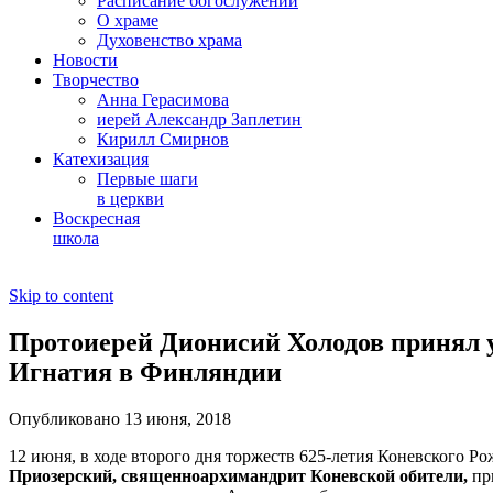
Расписание богослужений
О храме
Духовенство храма
Новости
Творчество
Анна Герасимова
иерей Александр Заплетин
Кирилл Смирнов
Катехизация
Первые шаги
в церкви
Воскресная
школа
Skip to content
Протоиерей Дионисий Холодов принял у
Игнатия в Финляндии
Опубликовано 13 июня, 2018
12 июня, в ходе второго дня торжеств 625-летия Коневского 
Приозерский, священноархимандрит Коневской обители,
пр