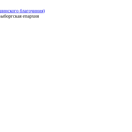
ощинского благочиния)
ыборгская епархия