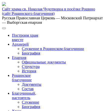
Сайт храма св. Николая Чудотворца в посёлке Рощино
(сайт Рощинского благочиния)
Русская Православная Церковь
— Московский Патриархат
— Выборгская епархия
Построим храм
вместе
Архиерей
Служение в Рощинском благочинии
Биография
Епархия
Официальные документы
Структура
История
Рощинское
благочиние
Документы
Состав
Благочинный,
настоятель
Служение
Биография