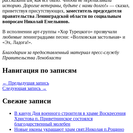
рассказать им, как все было. Чтобы не переписывали
историю. Дорогие ветераны, будьте с нами долго!»
— сказал,
приветствуя присутствующих,
заместитель председателя
правительства Ленинградской области по социальным
вопросам Николай Емельянов.
В исполнении арт-группы «Хор Турецкого» прозвучали
любимые ленинградцами песни: «Волховская застольная» и
«Эх, Ладога!».
Благодарим за предоставленный материал пресс-службу
Правительства Ленобласти
Навигация по записям
← Предыдущая запись
Следующая запись →
Свежие записи
В канун Дня военного строителя в храме Воскресения
Христова п. Приветнинское состоялся
благодарственный молебен
Новые иконы украшают храм свят.Николая п.Рощино