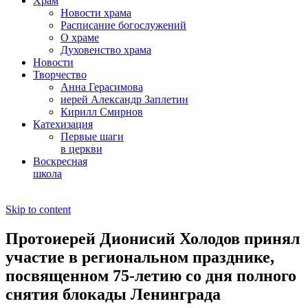
Храм
Новости храма
Расписание богослужений
О храме
Духовенство храма
Новости
Творчество
Анна Герасимова
иерей Александр Заплетин
Кирилл Смирнов
Катехизация
Первые шаги
в церкви
Воскресная
школа
Skip to content
Протоиерей Дионисий Холодов принял
участие в региональном празднике,
посвященном 75-летию со дня полного
снятия блокады Ленинграда