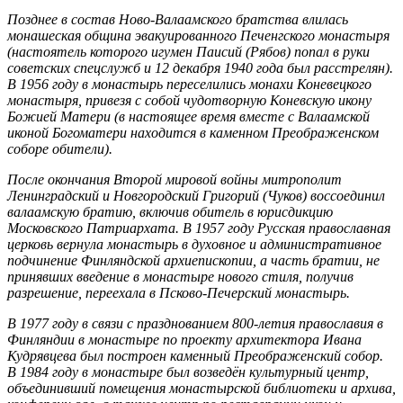
Позднее в состав Ново-Валаамского братства влилась
монашеская община эвакуированного Печенгского монастыря
(настоятель которого игумен Паисий (Рябов) попал в руки
советских спецслужб и 12 декабря 1940 года был расстрелян).
В 1956 году в монастырь переселились монахи Коневецкого
монастыря, привезя с собой чудотворную Коневскую икону
Божией Матери (в настоящее время вместе с Валаамской
иконой Богоматери находится в каменном Преображенском
соборе обители).
После окончания Второй мировой войны митрополит
Ленинградский и Новгородский Григорий (Чуков) воссоединил
валаамскую братию, включив обитель в юрисдикцию
Московского Патриархата. В 1957 году Русская православная
церковь вернула монастырь в духовное и административное
подчинение Финляндской архиепископии, а часть братии, не
принявших введение в монастыре нового стиля, получив
разрешение, переехала в Псково-Печерский монастырь.
В 1977 году в связи с празднованием 800-летия православия в
Финляндии в монастыре по проекту архитектора Ивана
Кудрявцева был построен каменный Преображенский собор.
В 1984 году в монастыре был возведён культурный центр,
объединивший помещения монастырской библиотеки и архива,