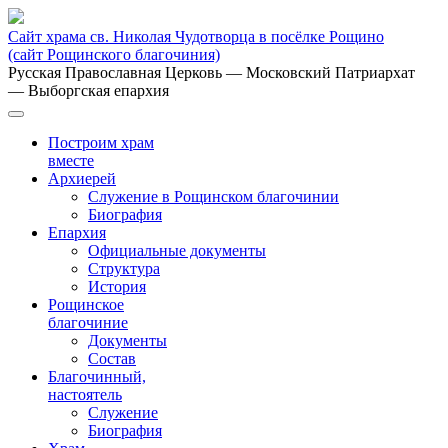
Сайт храма св. Николая Чудотворца в посёлке Рощино
(сайт Рощинского благочиния)
Русская Православная Церковь
— Московский Патриархат
— Выборгская епархия
Построим храм
вместе
Архиерей
Служение в Рощинском благочинии
Биография
Епархия
Официальные документы
Структура
История
Рощинское
благочиние
Документы
Состав
Благочинный,
настоятель
Служение
Биография