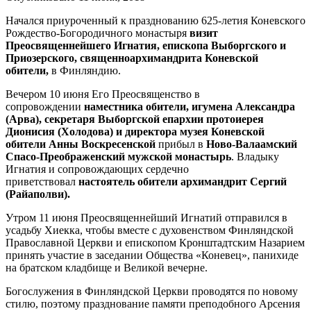
Начался приуроченный к празднованию 625-летия Коневского
Рождество-Богородичного монастыря
визит
Преосвященнейшего Игнатия, епископа Выборгского и
Приозерского, священноархимандрита Коневской
обители,
в Финляндию.
Вечером 10 июня Его Преосвященство в
сопровождении
наместника обители, игумена Александра
(Арва), секретаря Выборгской епархии протоиерея
Дионисия (Холодова) и директора музея Коневской
обители Анны Воскресенской
прибыл в
Ново-Валаамский
Спасо-Преображенский мужской монастырь
. Владыку
Игнатия и сопровождающих сердечно
приветствовал
настоятель обители архимандрит Сергий
(Райаполви).
Утром 11 июня Преосвященнейший Игнатий отправился в
усадьбу Хиекка, чтобы вместе с духовенством Финляндской
Православной Церкви и епископом Кронштадтским Назарием
принять участие в заседании Общества «Коневец», панихиде
на братском кладбище и Великой вечерне.
Богослужения в Финляндской Церкви проводятся по новому
стилю, поэтому празднование памяти преподобного Арсения