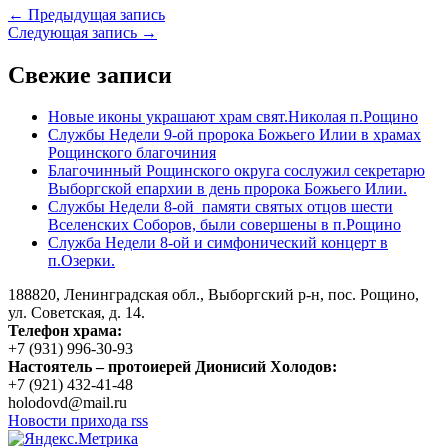
← Предыдущая запись
Следующая запись →
Свежие записи
Новые иконы украшают храм свят.Николая п.Рощино
Службы Недели 9-ой пророка Божьего Илии в храмах
Рощинского благочиния
Благочинный Рощинского округа сослужил секретарю
Выборгской епархии в день пророка Божьего Илии.
Службы Недели 8-ой памяти святых отцов шести
Вселенских Соборов, были совершены в п.Рощино
Служба Недели 8-ой и симфонический концерт в
п.Озерки.
188820, Ленинградская обл., Выборгский
р-н,
пос. Рощино,
ул. Советская, д. 14.
Телефон храма:
+7 (931) 996-30-93
Настоятель – протоиерей Дионисий Холодов:
+7 (921) 432-41-48
holodovd@mail.ru
Новости прихода rss