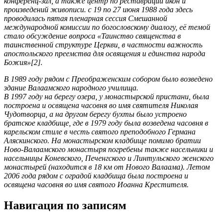
конференц-зал, а также центр по реставрации икон и
произведений живописи. с 19 по 27 июня 1988 года здесь
проводилась пятая пленарная сессия Смешанной
международной комиссии по богословскому диалогу, её темой
стало обсуждение вопроса «Таинство священства в
таинственной структуре Церкви, в частности важность
апостольского преемства для освящения и единства народа
Божия»[2].
В 1989 году рядом с Преображенским собором было возведено
здание Валаамского народного училища.
В 1997 году на берегу озера, у монастырской пристани, была
построена и освящена часовня во имя святителя Николая
Чудотворца, а на другом берегу бухты было устроено
братское кладбище, где в 1979 году была возведена часовня в
карельском стиле в честь святого преподобного Германа
Аляскинского. На монастырском кладбище помимо братии
Ново-Валаамского монастыря погребены также насельники и
насельницы Коневского, Печенгского и Линтульского женского
монастырей (находится в 18 км от Нового Валаама). Летом
2006 года рядом с оградой кладбища была построена и
освящена часовня во имя святого Иоанна Крестителя.
Навигация по записям