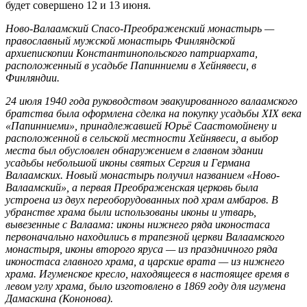
будет совершено 12 и 13 июня.
Ново-Валаамский Спасо-Преображенский монастырь —
православный мужской монастырь Финляндской
архиепископии Константинопольского патриархата,
расположенный в усадьбе Папинниеми в Хейнявеси, в
Финляндии.
24 июля 1940 года руководством эвакуированного валаамского
братства была оформлена сделка на покупку усадьбы XIX века
«Папинниеми», принадлежавшей Юрьё Саастомойнену и
расположенной в сельской местности Хейнявеси, а выбор
места был обусловлен обнаружением в главном здании
усадьбы небольшой иконы святых Сергия и Германа
Валаамских. Новый монастырь получил названием «Ново-
Валаамский», а первая Преображенская церковь была
устроена из двух переоборудованных под храм амбаров. В
убранстве храма были использованы иконы и утварь,
вывезенные с Валаама: иконы нижнего ряда иконостаса
первоначально находились в трапезной церкви Валаамского
монастыря, иконы второго яруса — из праздничного ряда
иконостаса главного храма, а царские врата — из нижнего
храма. Игуменское кресло, находящееся в настоящее время в
левом углу храма, было изготовлено в 1869 году для игумена
Дамаскина (Кононова).