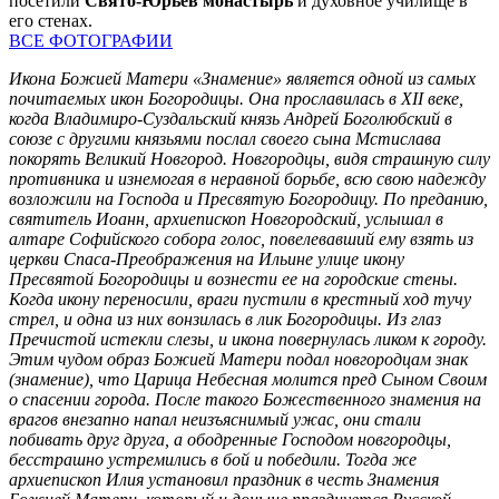
посетили
Свято-Юрьев монастырь
и духовное училище в
его стенах.
ВСЕ ФОТОГРАФИИ
Икона Божией Матери «Знамение» является одной из самых
почитаемых икон Богородицы. Она прославилась в XII веке,
когда Владимиро-Суздальский князь Андрей Боголюбский в
союзе с другими князьями послал своего сына Мстислава
покорять Великий Новгород. Новгородцы, видя страшную силу
противника и изнемогая в неравной борьбе, всю свою надежду
возложили на Господа и Пресвятую Богородицу. По преданию,
святитель Иоанн, архиепископ Новгородский, услышал в
алтаре Софийского собора голос, повелевавший ему взять из
церкви Спаса-Преображения на Ильине улице икону
Пресвятой Богородицы и вознести ее на городские стены.
Когда икону переносили, враги пустили в крестный ход тучу
стрел, и одна из них вонзилась в лик Богородицы. Из глаз
Пречистой истекли слезы, и икона повернулась ликом к городу.
Этим чудом образ Божией Матери подал новгородцам знак
(знамение), что Царица Небесная молится пред Сыном Своим
о спасении города. После такого Божественного знамения на
врагов внезапно напал неизъяснимый ужас, они стали
побивать друг друга, а ободренные Господом новгородцы,
бесстрашно устремились в бой и победили. Тогда же
архиепископ Илия установил праздник в честь Знамения