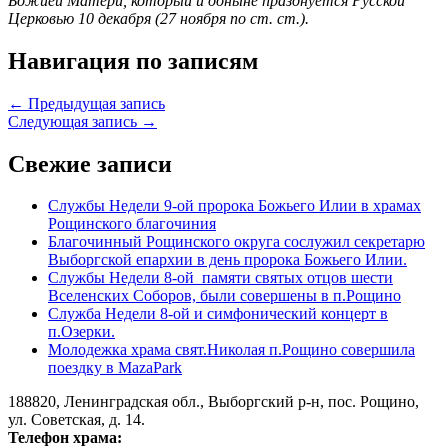
Божией Матери, который и доныне празднуется Русской
Церковью 10 декабря (27 ноября по ст. ст.).
Навигация по записям
← Предыдущая запись
Следующая запись →
Свежие записи
Службы Недели 9-ой пророка Божьего Илии в храмах
Рощинского благочиния
Благочинный Рощинского округа сослужил секретарю
Выборгской епархии в день пророка Божьего Илии.
Службы Недели 8-ой памяти святых отцов шести
Вселенских Соборов, были совершены в п.Рощино
Служба Недели 8-ой и симфонический концерт в
п.Озерки.
Молодежка храма свят.Николая п.Рощино совершила
поездку в MazaPark
188820, Ленинградская обл., Выборгский
р-н,
пос. Рощино,
ул. Советская, д. 14.
Телефон храма: