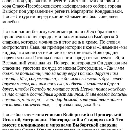
собора под управлением регента Светланы Михайловой и
хора Спасо-Преображенского кафедрального собора города
Выборг под управлением регента Маргариты Кондрашевой.
После Литургии перед иконой «Знамение» был совершен
молебен.
По окончании богослужения митрополит Лев обратился с
проповедью к новгородцам и паломникам из Выборгской
епархии, которые молились в этот день в храме. По словам
митрополита Льва, на примере истории иконы «Знамение»мы
видим, что молитва не остается безответной. Новгородцы
горячо молили Господа о спасении города от завоевателей, и
Всевышний услышал их. По вере новгородцев Он даровал им
спасение, удостоив их чуда от иконы Богородицы. «
Так и мы
должны понимать, что за нашу веру Господь дарует нам
помощь. Мы, современники, не должны вздыхать друг перед
другом о том, как нам тяжело, а обязаны молиться друг о
друге, чтобы Господь по молитве всей Церкви помог каждому
из нас стать достойным христианином. И мы всегда должны
помнить, что вера — это дар Божий, который необходимо
постоянно возгревать
», — призвал владыка Лев.
После богослужения
епископ Выборгский и Приозерский
Игнатий, митрополит Новгородский и Старорусский Лев
вместе с клириками и мирянами Выборгской епархии