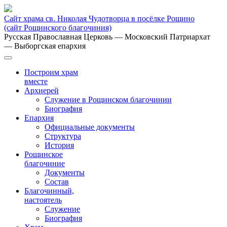
Сайт храма св. Николая Чудотворца в посёлке Рощино
(сайт Рощинского благочиния)
Русская Православная Церковь
— Московский Патриархат
— Выборгская епархия
Построим храм
вместе
Архиерей
Служение в Рощинском благочинии
Биография
Епархия
Официальные документы
Структура
История
Рощинское
благочиние
Документы
Состав
Благочинный,
настоятель
Служение
Биография