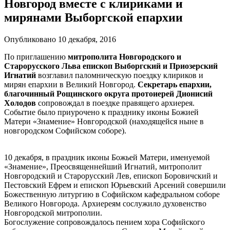
Новгород вместе с клириками и
мирянами Выборгской епархии
Опубликовано 10 декабря, 2016
По приглашению
митрополита Новгородского и
Старорусского Льва епископ Выборгский и Приозерский
Игнатий
возглавил паломническую поездку клириков и
мирян епархии в Великий Новгород.
Секретарь епархии,
благочинный Рощинского округа протоиерей Дионисий
Холодов
сопровождал в поездке правящего архиерея.
Событие было приурочено к празднику иконы Божией
Матери «Знамение» Новгородской (находящейся ныне в
новгородском Софийском соборе).
10 декабря, в праздник иконы Божьей Матери, именуемой
«Знамение», Преосвященнейший Игнатий, митрополит
Новгородский и Старорусский Лев, епископ Боровичский и
Пестовский Ефрем и епископ Юрьевский Арсений совершили
Божественную литургию в Софийском кафедральном соборе
Великого Новгорода. Архиереям сослужило духовенство
Новгородской митрополии.
Богослужение сопровождалось пением хора Софийского