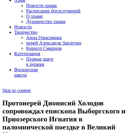
Храм
Новости храма
Расписание богослужений
О храме
Духовенство храма
Новости
Творчество
Анна Герасимова
иерей Александр Заплетин
Кирилл Смирнов
Катехизация
Первые шаги
в церкви
Воскресная
школа
Skip to content
Протоиерей Дионисий Холодов
сопровождал епископа Выборгского и
Приозерского Игнатия в
паломнической поездке в Великий