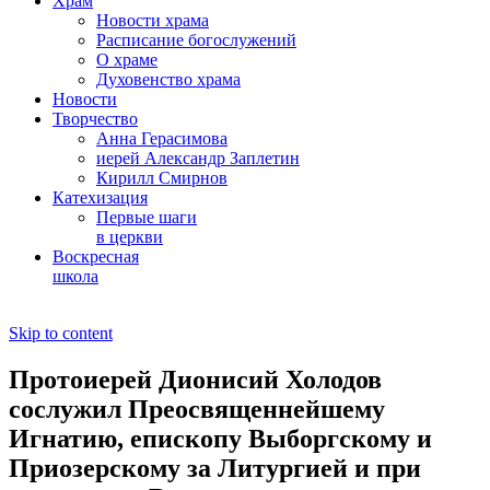
Храм
Новости храма
Расписание богослужений
О храме
Духовенство храма
Новости
Творчество
Анна Герасимова
иерей Александр Заплетин
Кирилл Смирнов
Катехизация
Первые шаги
в церкви
Воскресная
школа
Skip to content
Протоиерей Дионисий Холодов
сослужил Преосвященнейшему
Игнатию, епископу Выборгскому и
Приозерскому за Литургией и при