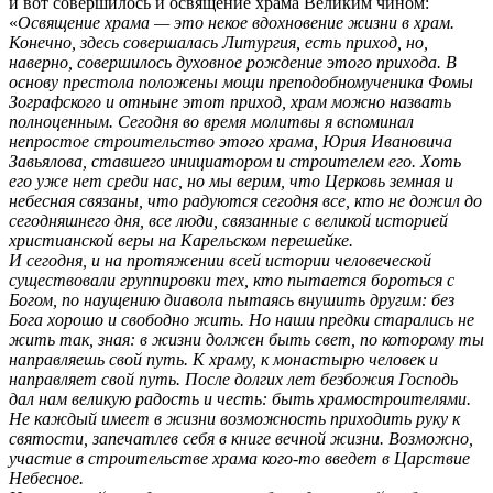
и вот совершилось и освящение храма Великим чином:
«
Освящение храма — это некое вдохновение жизни в храм.
Конечно, здесь совершалась Литургия, есть приход, но,
наверно, совершилось духовное рождение этого прихода. В
основу престола положены мощи преподобномученика Фомы
Зографского и отныне этот приход, храм можно назвать
полноценным. Сегодня во время молитвы я вспоминал
непростое строительство этого храма, Юрия Ивановича
Завьялова, ставшего инициатором и строителем его. Хоть
его уже нет среди нас, но мы верим, что Церковь земная и
небесная связаны, что радуются сегодня все, кто не дожил до
сегодняшнего дня, все люди, связанные с великой историей
христианской веры на Карельском перешейке.
И сегодня, и на протяжении всей истории человеческой
существовали группировки тех, кто пытается бороться с
Богом, по наущению диавола пытаясь внушить другим: без
Бога хорошо и свободно жить. Но наши предки старались не
жить так, зная: в жизни должен быть свет, по которому ты
направляешь свой путь. К храму, к монастырю человек и
направляет свой путь. После долгих лет безбожия Господь
дал нам великую радость и честь: быть храмостроителями.
Не каждый имеет в жизни возможность приходить руку к
святости, запечатлев себя в книге вечной жизни. Возможно,
участие в строительстве храма кого-то введет в Царствие
Небесное.