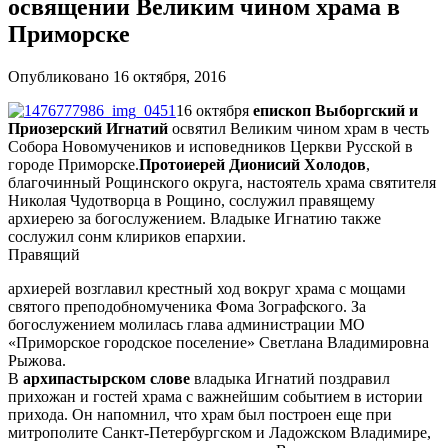
освящении Великим чином храма в
Приморске
Опубликовано 16 октября, 2016
16 октября
епископ Выборгский и
Приозерский Игнатий
освятил Великим чином храм в честь
Собора Новомучеников и исповедников Церкви Русской в
городе Приморске.
Протоиерей Дионисий Холодов
,
благочинный Рощинского округа, настоятель храма святителя
Николая Чудотворца в Рощино, сослужил правящему
архиерею за богослужением. Владыке Игнатию также
сослужил сонм клириков епархии.
Правящий
архиерей возглавил крестный ход вокруг храма с мощами
святого преподобномученика Фома Зографского. За
богослужением молилась глава администрации МО
«Приморское городское поселение» Светлана Владимировна
Рыжова.
В
архипастырском слове
владыка Игнатий поздравил
прихожан и гостей храма с важнейшим событием в истории
прихода. Он напомнил, что храм был построен еще при
митрополите Санкт-Петербургском и Ладожском Владимире,