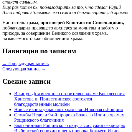
станет сильным.
Еще раз хотел бы поблагодарить за то, что сделал Юрий
Александрович Завьялов, его семью и благотворителей храма»
Настоятель храма,
протоиерей Константин Синельщиков,
поблагодарил правящего архиерея за молитвы и заботу о
приходе, за совершение Великого освящения храма,
называемого также обновлением храма.
Навигация по записям
← Предыдущая запись
Следующая запись →
Свежие записи
В канун Дня военного строителя в храме Воскресения
Христова п. Приветнинское состоялся
благодарственный молебен
Новые иконы украшают храм свят.Николая п.Рощино
Службы Недели 9-ой пророка Божьего Илии в храмах
Рощинского благочиния
Благочинный Рощинского округа сослужил секретарю
Выборгской епархии в день пророка Божьего Илии.