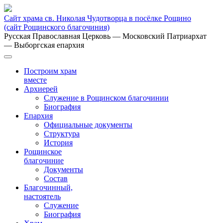
Сайт храма св. Николая Чудотворца в посёлке Рощино
(сайт Рощинского благочиния)
Русская Православная Церковь
— Московский Патриархат
— Выборгская епархия
Построим храм
вместе
Архиерей
Служение в Рощинском благочинии
Биография
Епархия
Официальные документы
Структура
История
Рощинское
благочиние
Документы
Состав
Благочинный,
настоятель
Служение
Биография