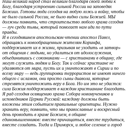
Наш великий народ стал великим благодаря своей любви к
Богу, благодаря устроению сильной России на заповедях
Божиих. Готовы люди сегодня на любую ложь и войну, чтобы
не было сильной России, не было видно силы Божией. МЫ
должны помнить, что строительство любого храма сегодня
— луч среди тьмы, который помогает нам иди по пути
правды.
И в сегодняшнем апостольском чтении апостол Павел,
обращаясь к новообращенным жителям Коринфа,
поддерживает их в жизни, призывая не уходить «в затвор»
от общения с людьми, но удалиться от идолослужения,
объединившись с союзниками — с христианами в общину, где
могут служить людям и Богу. Так и сейчас христиане не
удаляются от мира, пусть их и уничтожают в Сирии и по
всему миру — ведь группировки террористов не имеют ничего
общего с исламом, они просто сыны диавола, которые
стремятся уничтожить веру в Бога. Но им это не удастся:
сила Божия поддерживает в каждом христианине благодать.
Я рад сегодня освящению храма Собора новомучеников и
исповедников Церкви Русской: каждому должны быть
вложены этим событием правильные ориентиры. Нужно
хранить веру, помнить, что мы православные и воскресный
день проводить в храме Божием, в общине
единомышленников: вместе причащаться, вместе трудиться,
вместе созидать. Тогда и Приморск, и любое селение и город