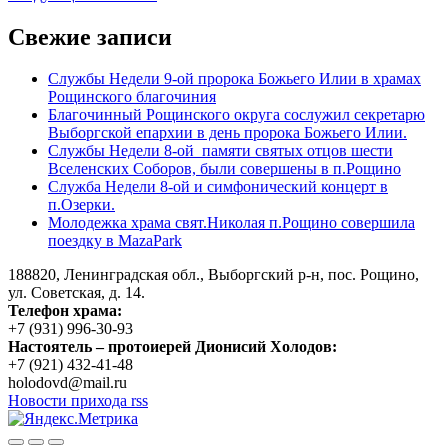
Свежие записи
Службы Недели 9-ой пророка Божьего Илии в храмах
Рощинского благочиния
Благочинный Рощинского округа сослужил секретарю
Выборгской епархии в день пророка Божьего Илии.
Службы Недели 8-ой памяти святых отцов шести
Вселенских Соборов, были совершены в п.Рощино
Служба Недели 8-ой и симфонический концерт в
п.Озерки.
Молодежка храма свят.Николая п.Рощино совершила
поездку в MazaPark
188820, Ленинградская обл., Выборгский
р-н,
пос. Рощино,
ул. Советская, д. 14.
Телефон храма:
+7 (931) 996-30-93
Настоятель – протоиерей Дионисий Холодов:
+7 (921) 432-41-48
holodovd@mail.ru
Новости прихода rss