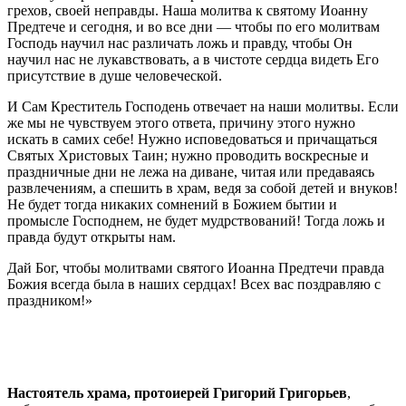
грехов, своей неправды. Наша молитва к святому Иоанну
Предтече и сегодня, и во все дни — чтобы по его молитвам
Господь научил нас различать ложь и правду, чтобы Он
научил нас не лукавствовать, а в чистоте сердца видеть Его
присутствие в душе человеческой.
И Сам Креститель Господень отвечает на наши молитвы. Если
же мы не чувствуем этого ответа, причину этого нужно
искать в самих себе! Нужно исповедоваться и причащаться
Святых Христовых Таин; нужно проводить воскресные и
праздничные дни не лежа на диване, читая или предаваясь
развлечениям, а спешить в храм, ведя за собой детей и внуков!
Не будет тогда никаких сомнений в Божием бытии и
промысле Господнем, не будет мудрствований! Тогда ложь и
правда будут открыты нам.
Дай Бог, чтобы молитвами святого Иоанна Предтечи правда
Божия всегда была в наших сердцах! Всех вас поздравляю с
праздником!»
Настоятель храма, протоиерей Григорий Григорьев
,