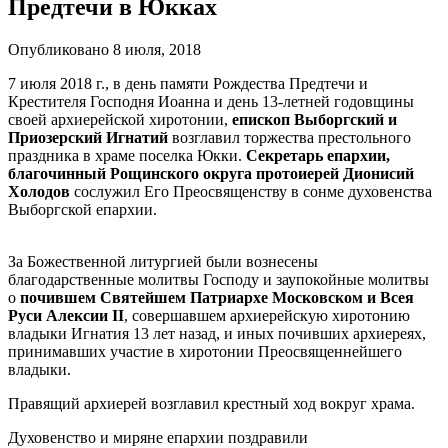
Предтечи в Юкках
Опубликовано 8 июля, 2018
7 июля 2018 г., в день памяти Рождества Предтечи и
Крестителя Господня Иоанна и день 13-летней годовщины
своей архиерейской хиротонии,
епископ Выборгский и
Приозерский Игнатий
возглавил торжества престольного
праздника в храме поселка Юкки.
Секретарь епархии,
благочинный Рощинского округа протоиерей Дионисий
Холодов
сослужил Его Преосвященству в сонме духовенства
Выборгской епархии.
За Божественной литургией были вознесены
благодарственные молитвы Господу и заупокойные молитвы
о
почившем Святейшем Патриархе Московском и Всея
Руси Алексии II
, совершавшем архиерейскую хиротонию
владыки Игнатия 13 лет назад, и иных почивших архиереях,
принимавших участие в хиротонии Преосвященнейшего
владыки.
Правящий архиерей возглавил крестный ход вокруг храма.
Духовенство и миряне епархии поздравили