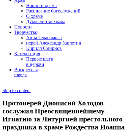
Храм
Новости храма
Расписание богослужений
О храме
Духовенство храма
Новости
Творчество
Анна Герасимова
иерей Александр Заплетин
Кирилл Смирнов
Катехизация
Первые шаги
в церкви
Воскресная
школа
Skip to content
Протоиерей Дионисий Холодов
сослужил Преосвященнейшему
Игнатию за Литургией престольного
праздника в храме Рождества Иоанна