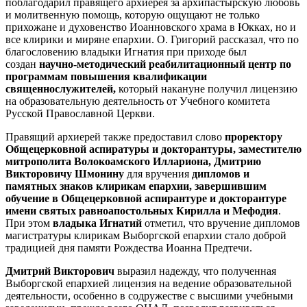
поблагодарил правящего архиерея за архипастырскую любовь
и молитвенную помощь, которую ощущают не только
прихожане и духовенство Иоанновского храма в Юкках, но и
все клирики и миряне епархии. О. Григорий рассказал, что по
благословению владыки Игнатия при приходе был
создан
научно-методический реабилитационный центр по
программам повышения квалификации
священнослужителей,
который накануне получил лицензию
на образовательную деятельность от Учебного комитета
Русской Православной Церкви.
Правящий архиерей также предоставил слово
проректору
Общецерковной аспиратуры и докторантуры, заместителю
митрополита Волокоамского Иллариона, Дмитрию
Викторовичу Шмонину
для вручения
дипломов и
памятных знаков клирикам епархии, завершившим
обучение в Общецерковной аспирантуре и докторантуре
имени святых равноапостольных Кирилла и Мефодия
.
При этом
владыка Игнатий
отметил, что вручение дипломов
магистратуры клирикам Выборгской епархии стало доброй
традицией дня памяти Рождества Иоанна Предтечи.
Дмитрий Викторович
выразил надежду, что полученная
Выборгской епархией лицензия на ведение образовательной
деятельности, особенно в содружестве с высшими учебными