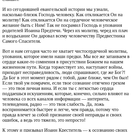
И из сегодняшней евангельской истории мы узнали,
насколько близок Господь человеку. Как откликается Он на
молитву! Как откликается Он на сердечное человеческое
желание быть с Ним! Так не посрамил Господь и упования
родителей Иоанна Предтечи. Через их молитву, черед их плач
и воздыхание Он даровал всему человечеству Предвестника
Самого Спасителя.
Вот и нам сегодня часто не хватает чистосердечной молитвы,
упования, которое имели наши предки. Мы все же затаиваем в
сердце какие-то сомнения в присутствии Божием на нашем
жизненном пути. Когда торжествует зло, наступают войны,
приходит несправедливость, люди спрашивают, где же Бог?!
Да Бог в этот момент рядом с тобой, даже ближе, чем Он был!
Если твой ум помрачен, если твое сознание отягчено грехом
— это твоя личная вина. И если ты с легкостью сердца
поддаешься искушениям, которые, конечно, сильно влияют на
человека со всех каналов информации — интернета,
телевидения, радио — это твоя слабость. Да, ложь
воспринимается быстрее и легче, чем правда, потому что
правда влечет за собой признание своей неправды и своих
ошибок, а ведь это тяжело, это непросто!
К этому и призывал Иоанн Креститель — к осознанию своих