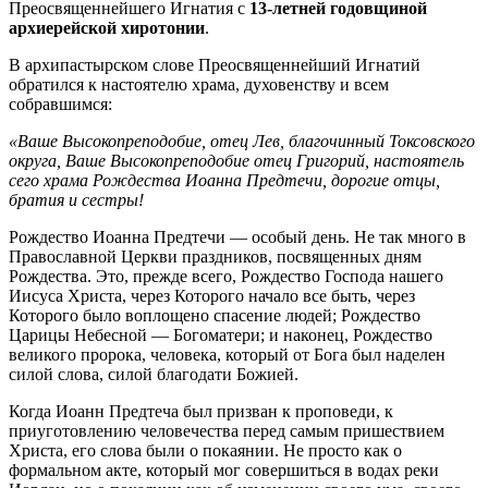
Преосвященнейшего Игнатия с
13-летней годовщиной
архиерейской хиротонии
.
В архипастырском слове Преосвященнейший Игнатий
обратился к настоятелю храма, духовенству и всем
собравшимся:
«Ваше Высокопреподобие, отец Лев, благочинный Токсовского
округа, Ваше Высокопреподобие отец Григорий, настоятель
сего храма Рождества Иоанна Предтечи, дорогие отцы,
братия и сестры!
Рождество Иоанна Предтечи — особый день. Не так много в
Православной Церкви праздников, посвященных дням
Рождества. Это, прежде всего, Рождество Господа нашего
Иисуса Христа, через Которого начало все быть, через
Которого было воплощено спасение людей; Рождество
Царицы Небесной — Богоматери; и наконец, Рождество
великого пророка, человека, который от Бога был наделен
силой слова, силой благодати Божией.
Когда Иоанн Предтеча был призван к проповеди, к
приуготовлению человечества перед самым пришествием
Христа, его слова были о покаянии. Не просто как о
формальном акте, который мог совершиться в водах реки