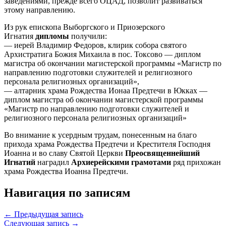
заведениями, прежде всего ОЦАД, позволит развиваться
этому направлению.
Из рук епископа Выборгского и Приозерского
Игнатия
дипломы
получили:
— иерей Владимир Федоров, клирик собора святого
Архистратига Божия Михаила в пос. Токсово — диплом
магистра об окончании магистерской программы «Магистр по
направлению подготовки служителей и религиозного
персонала религиозных организаций»,
— алтарник храма Рождества Ионаа Предтечи в Юкках —
диплом магистра об окончании магистерской программы
«Магистр по направлению подготовки служителей и
религиозного персонала религиозных организаций»
Во внимание к усердным трудам, понесенным на благо
прихода храма Рождества Предтечи и Крестителя Господня
Иоанна и во славу Святой Церкви
Преосвященнейший
Игнатий
наградил
Архиерейскими грамотами
ряд прихожан
храма Рождества Иоанна Предтечи.
Навигация по записям
← Предыдущая запись
Следующая запись →