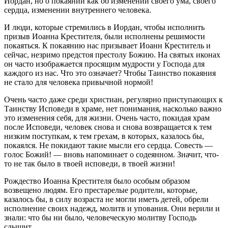
Иордан, но о покаянии как об изменении своего ума, своего
сердца, изменении внутреннего человека.
И люди, которые стремились в Иордан, чтобы исполнить
призыв Иоанна Крестителя, были исполнены решимости
покаяться. К покаянию нас призывает Иоанн Креститель и
сейчас, незримо предстоя престолу Божию. На святых иконах
он часто изображается просящим мудрости у Господа для
каждого из нас. Что это означает? Чтобы Таинство покаяния
не стало для человека привычной нормой!
Очень часто даже среди христиан, регулярно приступающих к
Таинству Исповеди в храме, нет понимания, насколько важно
это изменения себя, для жизни. Очень часто, покидая храм
после Исповеди, человек снова и снова возвращается к тем
низким поступкам, к тем грехам, в которых, казалось бы,
покаялся. Не покидают такие мысли его сердца. Совесть —
голос Божий! — вновь напоминает о содеянном. Значит, что-
то не так было в твоей исповеди, в твоей жизни!
Рождество Иоанна Крестителя было особым образом
возвещено людям. Его престарелые родители, которые,
казалось бы, в силу возраста не могли иметь детей, обрели
исполнение своих надежд, молитв и упования. Они верили и
знали: что бы ни было, человеческую молитву Господь
слышит.