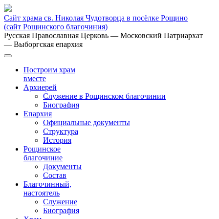
Сайт храма св. Николая Чудотворца в посёлке Рощино
(сайт Рощинского благочиния)
Русская Православная Церковь
— Московский Патриархат
— Выборгская епархия
Построим храм
вместе
Архиерей
Служение в Рощинском благочинии
Биография
Епархия
Официальные документы
Структура
История
Рощинское
благочиние
Документы
Состав
Благочинный,
настоятель
Служение
Биография