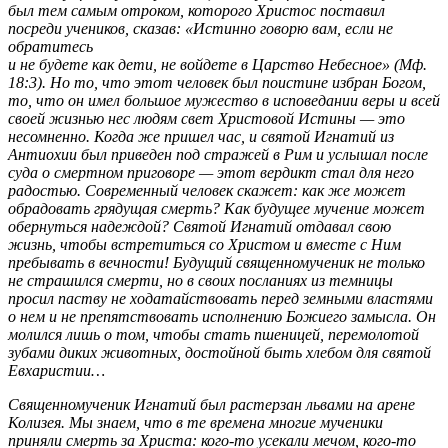
был тем самым отроком, которого Христос поставил
посреди учеников, сказав: «Истинно говорю вам, если не
обратитесь
и не будете как дети, не войдете в Царство Небесное» (Мф.
18:3). Но то, что этот человек был поистине избран Богом,
то, что он имел большое мужество в исповедании веры и всей
своей жизнью нес людям свет Христовой Истины — это
несомненно. Когда же пришел час, и святой Игнатий из
Антиохии был приведен под стражей в Рим и услышал после
суда о смертном приговоре — этот вердикт стал для него
радостью. Современный человек скажет: как же может
обрадовать грядущая смерть? Как будущее мучение может
обернуться надеждой? Святой Игнатий отдавал свою
жизнь, чтобы встретиться со Христом и вместе с Ним
пребывать в вечности! Будущий священномученик не только
не страшился смерти, но в своих посланиях из темницы
просил паству не ходатайствовать перед земными властями
о нем и не препятствовать исполнению Божиего замысла. Он
молился лишь о том, чтобы стать пшеницей, перемолотой
зубами диких животных, достойной быть хлебом для святой
Евхаристии…
Священномученик Игнатий был растерзан львами на арене
Колизея. Мы знаем, что в те времена многие мученики
приняли смерть за Христа: кого-то усекали мечом, кого-то