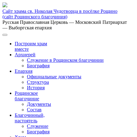
Сайт храма св. Николая Чудотворца в посёлке Рощино
(сайт Рощинского благочиния)
Русская Православная Церковь
— Московский Патриархат
— Выборгская епархия
Построим храм
вместе
Архиерей
Служение в Рощинском благочинии
Биография
Епархия
Официальные документы
Структура
История
Рощинское
благочиние
Документы
Состав
Благочинный,
настоятель
Служение
Биография