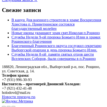
Свежие записи
В канун Дня военного строителя в храме Воскресения
Христова п. Приветнинское состоялся
благодарственный молебен
Новые иконы украшают храм свят.Николая п.Рощино
Службы Недели 9-ой пророка Божьего Илии в храмах
Рощинского благочиния
Благочинный Рощинского округа сослужил секретарю
Выборгской епархии в день пророка Божьего Илии.
Службы Недели 8-ой памяти святых отцов шести
Вселенских Соборов, были совершены в п.Рощино
188820, Ленинградская обл., Выборгский
р-н,
пос. Рощино,
ул. Советская, д. 14.
Телефон храма:
+7 (931) 996-30-93
Настоятель – протоиерей Дионисий Холодов:
+7 (921) 432-41-48
holodovd@mail.ru
Новости прихода rss