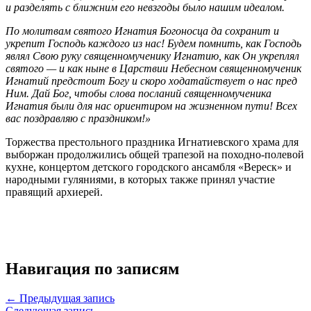
и разделять с ближним его невзгоды было нашим идеалом.
По молитвам святого Игнатия Богоносца да сохранит и
укрепит Господь каждого из нас! Будем помнить, как Господь
являл Свою руку священномученику Игнатию, как Он укреплял
святого — и как ныне в Царствии Небесном священномученик
Игнатий предстоит Богу и скоро ходатайствует о нас пред
Ним. Дай Бог, чтобы слова посланий священномученика
Игнатия были для нас ориентиром на жизненном пути! Всех
вас поздравляю с праздником!»
Торжества престольного праздника Игнатиевского храма для
выборжан продолжились общей трапезой на походно-полевой
кухне, концертом детского городского ансамбля «Вереск» и
народными гуляниями, в которых также принял участие
правящий архиерей.
Навигация по записям
← Предыдущая запись
Следующая запись →