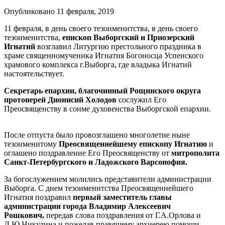
Опубликовано 11 февраля, 2019
11 февраля, в день своего тезоименитства, в день своего
тезоименитства,
епископ Выборгский и Приозерский
Игнатий
возглавил Литургию престольного праздника в
храме священномученика Игнатия Богоносца Успенского
храмового комплекса г.Выборга, где владыка Игнатий
настоятельствует.
Секретарь епархии, благочинный Рощинского округа
протоиерей Дионисий Холодов
сослужил Его
Преосвященству в сонме духовенства Выборгской епархии.
После отпуста было провозглашено многолетие ныне
тезоименитому
Преосвященнейшему епископу Игнатию
и
оглашено поздравление Его Преосвященству от
митрополита
Санкт-Петербургского и Ладожского Варсонофия.
За богослужением молились представители администрации
Выборга. С днем тезоименитства Преосвященнейшего
Игнатия поздравил
первый заместитель главы
администрации города Владимир Алексеевич
Рошкович,
передав слова поздравления от Г.А.Орлова и
Д.Ю.Никулина и пожелав правящему архиерею помощи