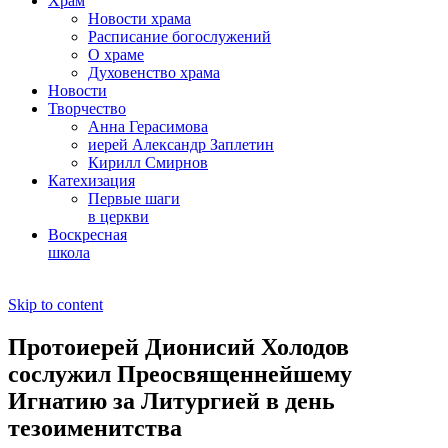
Храм
Новости храма
Расписание богослужений
О храме
Духовенство храма
Новости
Творчество
Анна Герасимова
иерей Александр Заплетин
Кирилл Смирнов
Катехизация
Первые шаги
в церкви
Воскресная
школа
Skip to content
Протоиерей Дионисий Холодов
сослужил Преосвященнейшему
Игнатию за Литургией в день
тезоименитства