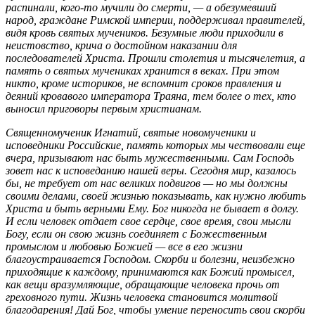
распинали, кого-то мучили до смерти, — а обезумевший
народ, граждане Римской империи, поддерживал правителей,
видя кровь святых мучеников. Безумные люди приходили в
неистовство, крича о достойном наказании для
последователей Христа. Прошли столетия и тысячелетия, а
память о святых мучениках хранится в веках. При этом
никто, кроме историков, не вспомнит сроков правления и
деяний кровавого императора Траяна, тем более о тех, кто
выносил приговоры первым христианам.
Священномученик Игнатий, святые новомученики и
исповедники Российские, память которых мы чествовали еще
вчера, призывают нас быть мужественными. Сам Господь
зовет нас к исповеданию нашей веры. Сегодня мир, казалось
бы, не требует от нас великих подвигов — но мы должны
своими делами, своей жизнью показывать, как нужно любить
Христа и быть верными Ему. Бог никогда не бывает в долгу.
И если человек отдает свое сердце, свое время, свои мысли
Богу, если он свою жизнь соединяет с Божественным
промыслом и любовью Божией — все в его жизни
благоустраивается Господом. Скорби и болезни, неизбежно
приходящие к каждому, принимаются как Божий промысел,
как вещи вразумляющие, обращающие человека прочь от
греховного пути. Жизнь человека становится молитвой
благодарения! Дай Бог, чтобы умение переносить свои скорби