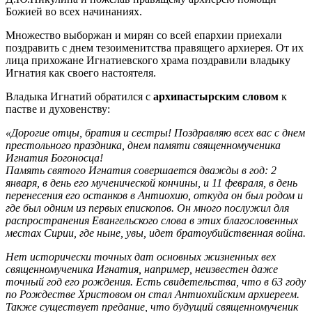
Божией во всех начинаниях.
Множество выборжан и мирян со всей епархии приехали
поздравить с днем тезоименитства правящего архиерея. От их
лица прихожане Игнатиевского храма поздравили владыку
Игнатия как своего настоятеля.
Владыка Игнатий обратился с
архипастырским словом
к
пастве и духовенству:
«Дорогие отцы, братия и сестры! Поздравляю всех вас с днем
престольного праздника, днем памяти священномученика
Игнатия Богоносца!
Память святого Игнатия совершается дважды в год: 2
января, в день его мученической кончины, и 11 февраля, в день
перенесения его останков в Антиохию, откуда он был родом и
где был одним из первых епископов. Он много послужил для
распространения Евангельского слова в этих благословенных
местах Сирии, где ныне, увы, идет братоубийственная война.
Нет исторически точных дат основных жизненных вех
священномученика Игнатия, например, неизвестен даже
точный год его рождения. Есть свидетельства, что в 63 году
по Рождестве Христовом он стал Антиохийским архиереем.
Также существует предание, что будущий священномученик