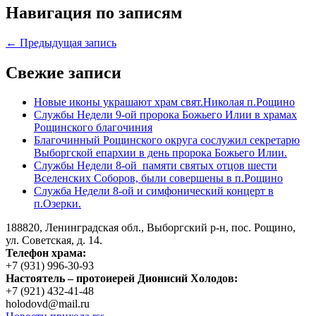
Навигация по записям
← Предыдущая запись
Свежие записи
Новые иконы украшают храм свят.Николая п.Рощино
Службы Недели 9-ой пророка Божьего Илии в храмах
Рощинского благочиния
Благочинный Рощинского округа сослужил секретарю
Выборгской епархии в день пророка Божьего Илии.
Службы Недели 8-ой памяти святых отцов шести
Вселенских Соборов, были совершены в п.Рощино
Служба Недели 8-ой и симфонический концерт в
п.Озерки.
188820, Ленинградская обл., Выборгский
р-н,
пос. Рощино,
ул. Советская, д. 14.
Телефон храма:
+7 (931) 996-30-93
Настоятель – протоиерей Дионисий Холодов:
+7 (921) 432-41-48
holodovd@mail.ru