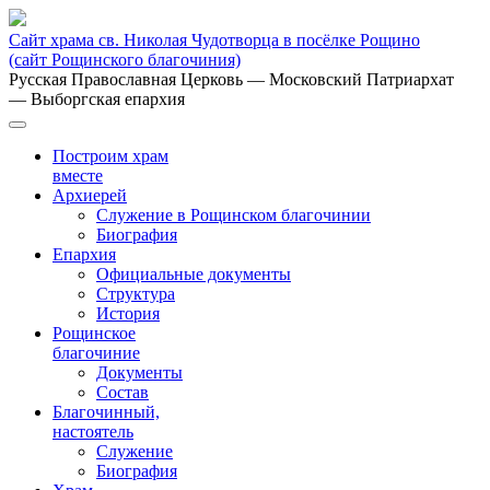
Сайт храма св. Николая Чудотворца в посёлке Рощино
(сайт Рощинского благочиния)
Русская Православная Церковь
— Московский Патриархат
— Выборгская епархия
Построим храм
вместе
Архиерей
Служение в Рощинском благочинии
Биография
Епархия
Официальные документы
Структура
История
Рощинское
благочиние
Документы
Состав
Благочинный,
настоятель
Служение
Биография