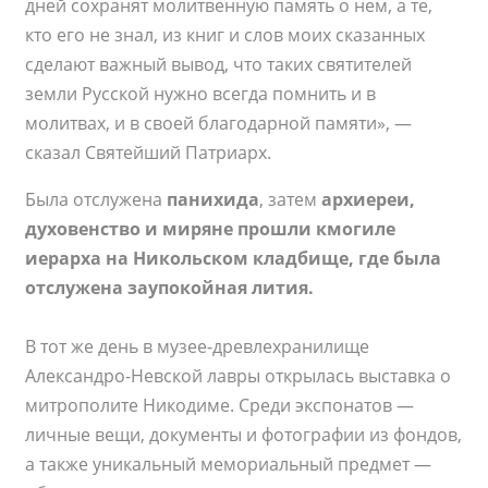
дней сохранят молитвенную память о нем, а те,
кто его не знал, из книг и слов моих сказанных
сделают важный вывод, что таких святителей
земли Русской нужно всегда помнить и в
молитвах, и в своей благодарной памяти», —
сказал Святейший Патриарх.
Была отслужена
панихида
, затем
архиереи,
духовенство и миряне прошли кмогиле
иерарха на Никольском кладбище, где была
отслужена заупокойная лития.
В тот же день в музее-древлехранилище
Александро-Невской лавры открылась выставка о
митрополите Никодиме. Среди экспонатов —
личные вещи, документы и фотографии из фондов,
а также уникальный мемориальный предмет —