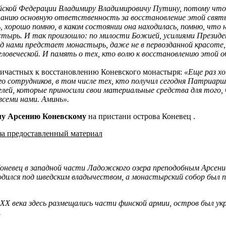
ской Федерации Владимиру Владимировичу Путину, потому что 
мпанию основную ответственность за восстановление этой свят
ь, хорошо помню, в каком состоянии она находилась, помню, ч
астырь. И так произошло: по милости Божией, усилиями Презид
 нами предстает монастырь, даже не в первозданной красоте, 
еловеческой. И память о тех, кто волю к восстановлению этой 
ричастных к восстановлению Коневского монастыря:
«Еще раз хо
 его сотрудников, в том числе тех, кто получил сегодня Патриа
лей, которые приносили свои материальные средства для того
всеми нами. Аминь».
му Арсению Коневскому
на пристани острова Коневец .
за предоставленный материал
евец в западной части Ладожского озера преподобным Арсением 
дился под шведским владычеством, а монастырский собор был пр
х ХХ века здесь размещались части финской армии, остров был у
.