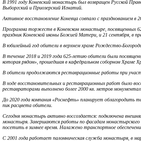
В 1991 году Коневский монастырь был возвращен Русской Прав
Выборгский и Приозерский Игнатий.
Активное восстановление Коневца совпало с празднованием в 2
Программа торжеств в Коневском монастыре, посвященных 625
праздник Коневской иконы Божией Матери, и 21 сентября, в 
В юбилейный год обители в верхнем храме Рождество-Богороди
В течение 2018 и 2019 года 625-летию обители были посвящ
которая рядом», прошедшая в кафедральном соборном Храме Хри
В обители продолжаются реставрационные работы при участ
В ходе восстановительных и реставрационных работ было воссо
реставраторами выполнено более 2000 кв. метров монументал
До 2020 года компания «Роснефть» планирует облагородить т
пик расцвета обители.
Сегодня монастырь активно воссоздается: подключена внешняя 
монастыря. Завершаются работы по фасадам монастырского к
посетить в зимнее время. Налажено транспортное обеспечени
С 2001 года работает паломническая служба монастыря, в ма