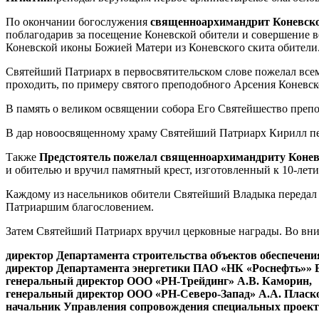
По окончании богослужения
священноархимандрит Коневско
поблагодарив за посещение Коневской обители и совершение
Коневской иконы Божией Матери из Коневского скита обители
Святейший Патриарх в первосвятительском слове пожелал всем
проходить, по примеру святого преподобного Арсения Коневско
В память о великом освящении собора Его Святейшество преп
В дар новоосвященному храму Святейший Патриарх Кирилл пе
Также
Предстоятель пожелал священноархимандриту Конев
и обителью и вручил памятный крест, изготовленный к 10-ле
Каждому из насельников обители Святейший Владыка передал
Патриаршим благословением.
Затем Святейший Патриарх вручил церковные награды. Во вн
директор Департамента строительства объектов обеспечени
директор Департамента энергетики ПАО «НК «Роснефть»» В
генеральный директор ООО «РН-Трейдинг» А.В. Каморин,
генеральный директор ООО «РН-Северо-Запад» А.А. Пласк
начальник Управления сопровождения специальных проект