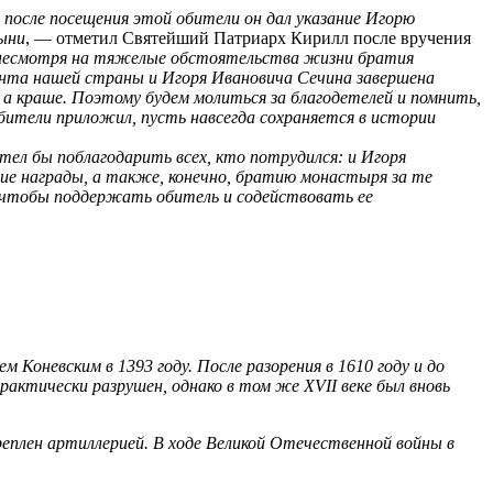
после посещения этой обители он дал указание Игорю
ыни
, — отметил Святейший Патриарх Кирилл после вручения
то несмотря на тяжелые обстоятельства жизни братия
ента нашей страны и Игоря Ивановича Сечина завершена
а краше. Поэтому будем молиться за благодетелей и помнить,
обители приложил, пусть навсегда сохраняется в истории
тел бы поблагодарить всех, кто потрудился: и Игоря
ршие награды, а также, конечно, братию монастыря за те
, чтобы поддержать обитель и содействовать ее
Коневским в 1393 году. После разорения в 1610 году и до
актически разрушен, однако в том же XVII веке был вновь
креплен артиллерией. В ходе Великой Отечественной войны в