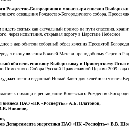
го Рождество-Богородичного монастыря епископ Выборгски
 великого освящения Рождество-Богородичного собора. Преосв
.
 видеть святых как актуальный пример на пути спасения, хран
го, через испытания, открывая дорогу в Царствие Небесное.
однес в дар обители соборный образ явления Пресвятой Богоро
редал икону явления Божией Матери преподобному Сергию Рад
ской обители, епископу Выборгскому и Приозерскому Игнат
тию Поместного Собора Русской Православной Церкви 2009 года
 художественно изданный Новый Завет для келейного чтения.
имание к помощи в реставрации Коневского Рождество-Богород
я бизнеса ПАО «НК «Роснефть»» А.Б. Платонов,
.В. Никонов,
ов,
ов Департамента энергетики ПАО «НК «Роснефть»» В.В. Шол