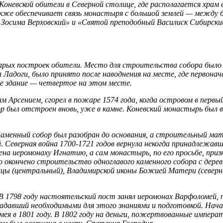
оневской обители в Северной столице, где располагается храм
кже обеспечивает связь монастыря с большой землей — между 
Зосима Верховский» и «Святой преподобный Василиск Сибирский»
ых построек обители. Место для строительства собора было в
а Ладоги, было принято после наводнения на месте, где первона
е здание — четвертое на этом месте.
 Арсением, сгорел в пожаре 1574 года, когда островом в первы
бор был отстроен вновь, уже в камне. Коневский монастырь был в
менный собор был разобран до основания, а строительный матер
. Северная война 1700-1721 годов вернула некогда принадлежавш
а иеромонаху Игнатию, а сам монастырь, по его просьбе, призн
о окончено строительство одноглавого каменного собора с дерев
ицы (центральный), Владимирской иконы Божией Матери (северн
 В 1798 году настоятельский пост занял иеромонах Варфоломей,
бладавший необходимыми для этого знаниями и подготовкой. Н
мея в 1801 году. В 1802 году на деньги, пожертвованные импер