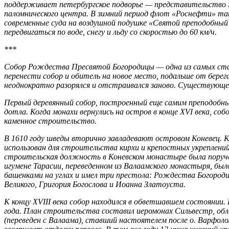
поддерживает петербургское подворье — представительство К
паломнического центра. В зимний период флот «Роснефти» та
современные суда на воздушной подушке «Святой преподобный 
передвигаться по воде, снегу и льду со скоростью до 60 км/ч.
***
Собор Рождества Пресвятой Богородицы — одна из самых стар
перенести собор и обитель на новое место, подальше от берег
неоднократно разорялся и отстраивался заново. Существующе
Первый деревянный собор, построенный еще самим преподобным
дотла. Когда монахи вернулись на остров в конце XVI века, со
каменное строительство.
В 1610 году шведы вторично завладевают островом Коневец. Ка
использован для строительства кирхи и крепостных укреплений
строительская должность в Коневском монастыре была поручен
игумене Тарасии, переведенном из Валаамского монастыря, был
башенками на углах и имел три престола: Рождества Богород
Великого, Григория Богослова и Иоанна Златоуста.
К концу XVIII века собор находился в обветшавшем состоянии.
года. План строительства составил иеромонах Сильвестр, о
(переведен с Валаама), ставший настоятелем после о. Варфоло