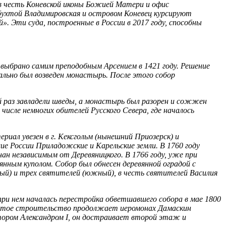
 в честь Коневской иконы Божией Матери и офис
бухтой Владимировская и островом Коневец курсируют
. Эти суда, построенные в России в 2017 году, способны
ыбрано самим преподобным Арсением в 1421 году. Решение
чально был возведен монастырь. После этого собор
й раз завладели шведы, а монастырь был разорен и сожжен
 числе немногих обителей Русского Севера, где началось
иал увезен в г. Кексгольм (нынешний Приозерск) и
ие России Приладожские и Карельские земли. В 1760 году
ан независимым от Деревяницкого. В 1766 году, уже при
янным куполом. Собор был обнесен деревянной оградой с
ый) и трех святителей (южный), в честь святителей Василия
 при нем началась перестройка обветшавшего собора в мае 1800
ачатое строительство продолжает иеромонах Дамаскин
атором Александром I, он достраивает второй этаж и