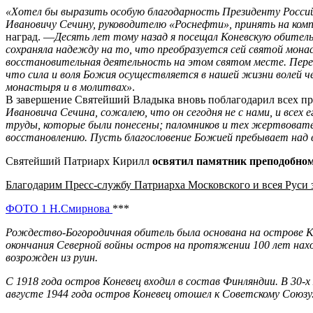
«Хотел бы выразить особую благодарность Президенту Россий
Ивановичу Сечину, руководителю «Роснефти», принять на ко
наград. —
Десять лет тому назад я посещал Коневскую обител
сохраняла надежду на то, что преобразуется сей святой мон
восстановительная деятельность на этом святом месте. Перед
что сила и воля Божия осуществляется в нашей жизни волей ч
монастыря и в молитвах»
.
В завершение Святейший Владыка вновь поблагодарил всех п
Ивановича Сечина, сожалею, что он сегодня не с нами, и всех
труды, которые были понесены; паломников и тех жертвовате
восстановлению. Пусть благословение Божией пребывает над 
Святейший Патриарх Кирилл
освятил памятник преподобно
Благодарим Пресс-службу Патриарха Московского и всея Руси 
ФОТО 1 Н.Смирнова
***
Рождество-Богородичная обитель была основана на острове Кон
окончания Северной войны остров на протяжении 100 лет нахо
возрожден из руин.
С 1918 года остров Коневец входил в состав Финляндии. В 30-
августе 1944 года остров Коневец отошел к Советскому Союзу