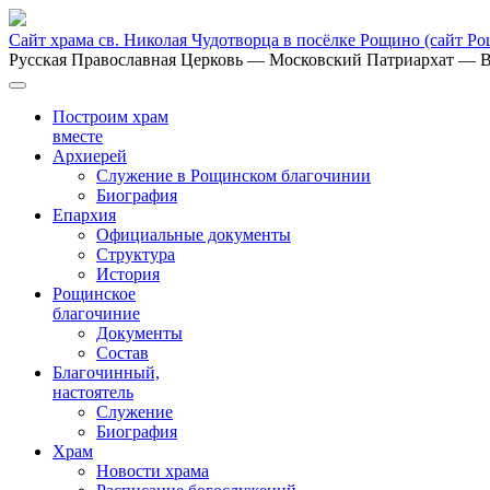
Сайт храма св. Николая Чудотворца в посёлке Рощино
(сайт Р
Русская Православная Церковь
— Московский Патриархат
— В
Построим храм
вместе
Архиерей
Служение в Рощинском благочинии
Биография
Епархия
Официальные документы
Структура
История
Рощинское
благочиние
Документы
Состав
Благочинный,
настоятель
Служение
Биография
Храм
Новости храма