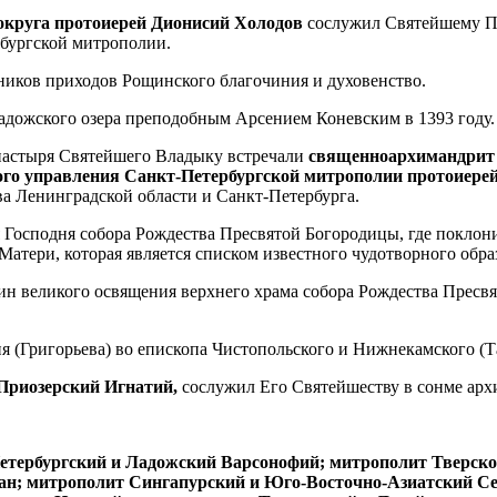
округа протоиерей Дионисий Холодов
сослужил Святейшему П
рбургской митрополии.
иков приходов Рощинского благочиния и духовенство.
Ладожского озера преподобным Арсением Коневским в 1393 году.
онастыря Святейшего Владыку встречали
священноархимандрит 
ого управления Санкт-Петербургской митрополии протоиере
ва Ленинградской области и Санкт-Петербурга.
Господня собора Рождества Пресвятой Богородицы, где покло
атери, которая является списком известного чудотворного обра
ин великого освящения верхнего храма собора Рождества Прес
 (Григорьева) во епископа Чистопольского и Нижнекамского (Т
Приозерский Игнатий,
сослужил Его Святейшеству в сонме арх
етербургский и Ладожский Варсонофий; митрополит Тверск
ан; митрополит Сингапурский и Юго-Восточно-Азиатский Се