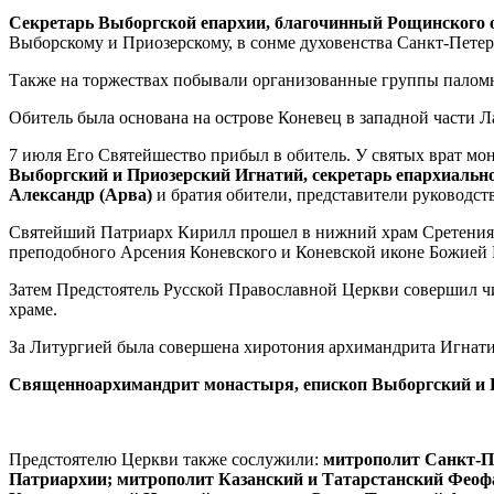
Секретарь Выборгской епархии, благочинный Рощинского 
Выборскому и Приозерскому, в сонме духовенства Санкт-Пете
Также на торжествах побывали организованные группы паломн
Обитель была основана на острове Коневец в западной части 
7 июля Его Святейшество прибыл в обитель. У святых врат м
Выборгский и Приозерский Игнатий, секретарь епархиальн
Александр (Арва)
и братия обители, представители руководст
Святейший Патриарх Кирилл прошел в нижний храм Сретения 
преподобного Арсения Коневского и Коневской иконе Божией М
Затем Предстоятель Русской Православной Церкви совершил ч
храме.
За Литургией была совершена хиротония архимандрита Игнатия
Священноархимандрит монастыря, епископ Выборгский и 
Предстоятелю Церкви также сослужили:
митрополит Санкт-П
Патриархии; митрополит Казанский и Татарстанский Феоф