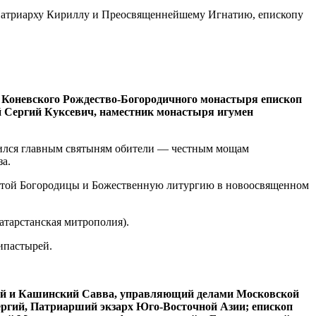
атриарху Кириллу и Преосвященнейшему Игнатию, епископу
Коневского Рождество-Богородичного монастыря епископ
й Сергий Куксевич, наместник монастыря игумен
нился главным святыням обители — честным мощам
за.
вятой Богородицы и Божественную литургию в новоосвященном
атарстанская митрополия).
ипастырей.
ой и Кашинский Савва, управляющий делами Московской
ргий, Патриарший экзарх Юго-Восточной Азии; епископ