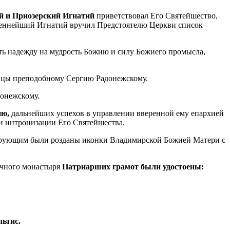
й и Приозерский Игнатий
приветствовал Его Святейшество,
ященнейший Игнатий вручил Предстоятелю Церкви список
ить надежду на мудрость Божию и силу Божиего промысла,
дицы преподобному Сергию Радонежскому.
онежскому.
ию,
дальнейших успехов в управлении вверенной ему епархией
 и интронизации Его Святейшества.
Верующим были розданы иконки Владимирской Божией Матери с
ичного монастыря
Патриарших грамот были удостоены:
ьтис.