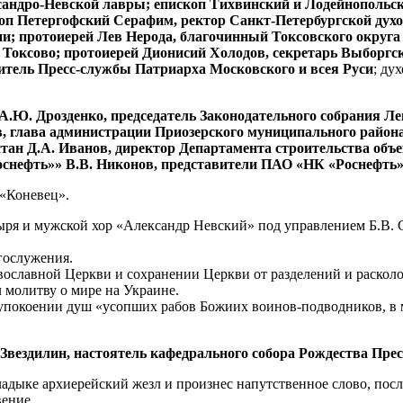
андро-Невской лавры; епископ Тихвинский и Лодейнопольск
п Петергофский Серафим, ректор Санкт-Петербургской духов
; протоиерей Лев Нерода, благочинный Токсовского округа 
Токсово; протоиерей Дионисий Холодов, секретарь Выборгск
итель Пресс-службы Патриарха Московского и всея Руси
; ду
А.Ю. Дрозденко, председатель Законодательного собрания Ле
, глава администрации Приозерского муниципального района
ан Д.А. Иванов, директор Департамента строительства объе
снефть»» В.В. Никонов, представители ПАО «НК «Роснефть»
 «Коневец».
ря и мужской хор «Александр Невский» под управлением Б.В. 
гослужения.
ославной Церкви и сохранении Церкви от разделений и расколо
молитву о мире на Украине.
 упокоении душ «усопших рабов Божиих воинов-подводников, в 
Звездилин, настоятель кафедрального собора Рождества Прес
ыке архиерейский жезл и произнес напутственное слово, посл
ение.