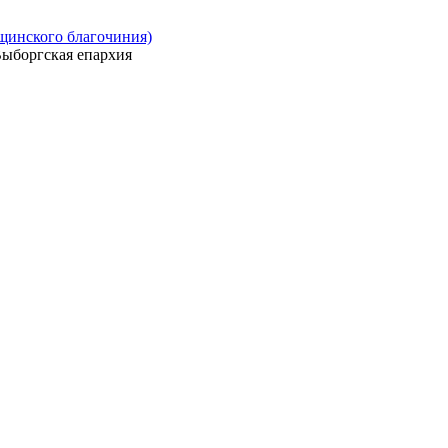
ощинского благочиния)
ыборгская епархия