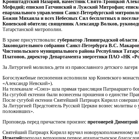
Кронштадтский Назарий, наместник Свято-Троицкой Алекс
Мефодий; епископ Гатчинский и Лужский Митрофан; еписко
епархиального управления Санкт-Петербургской митрополии
Божия Михаила и всех Небесных Сил бесплотных в поселке 
Коневской обители; священник Александр Волков, руковод
Татарстанской митрополии.
В храме присутствовали:
губернатор Ленинградской области 
Законодательного собрания Санкт-Петербурга В.С. Макаров
Чистопольского муниципального района Республики Татарст
Платонов, директор Департамента энергетики ПАО «НК «Ро
За Литургией молились дети из православного детского лагеря
Богослужебные песнопения исполнили хор Коневского монасты
«Александр Невский»).
На телеканале «Союз» шла прямая трансляция Патриаршего бо
На сугубой ектении были вознесены прошения о единстве Прав
После сугубой ектении Святейший Патриарх Кирилл совершил 
За Литургией Предстоятель Русской Церкви вознес молитвы о
положивших».
Проповедь перед причастием произнес
протоиерей Димитрий 
Святейший Патриарх Кирилл вручил новорукоположенному влад
Игнатий
преподал верующим первое архипастырское благослов