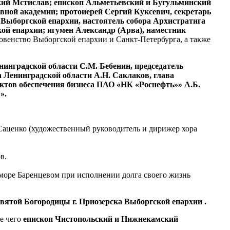
ий Мстислав; епископ Альметьевский и Бугульминский
ной академии; протоиерей Сергий Куксевич, секретарь
Выборгской епархии, настоятель собора Архистратига
ой епархии; игумен Александр (Арва), наместник
ховенство Выборгской епархии и Санкт-Петербурга, а также
нинградской области С.М. Бебенин, председатель
 Ленинградской области А.Н. Саклаков, глава
ктов обеспечения бизнеса ПАО «НК «Роснефть»» А.Б.
».
Саценко (художественный руководитель и дирижер хора
в.
море Баренцевом при исполнении долга своего жизнь
вятой Богородицы г. Приозерска Выборгской епархии .
е чего
епископ Чистопольский и Нижнекамский