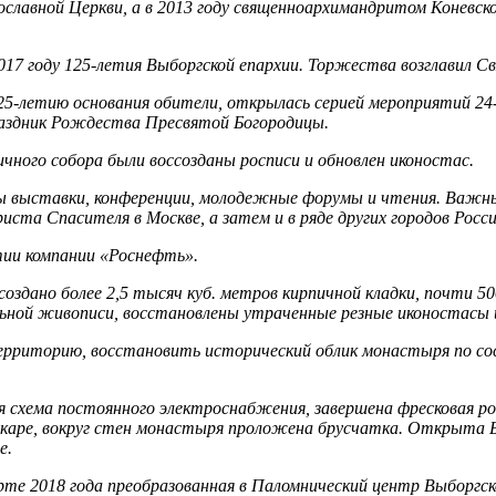
ославной Церкви, а в 2013 году священноархимандритом Коневск
017 году 125-летия Выборгской епархии. Торжества возглавил С
-летию основания обители, открылась серией мероприятий 24-2
праздник Рождества Пресвятой Богородицы.
чного собора были воссозданы росписи и обновлен иконостас.
ены выставки, конференции, молодежные форумы и чтения. Ва
ста Спасителя в Москве, а затем и в ряде других городов Росси
ии компании «Роснефть».
здано более 2,5 тысяч куб. метров кирпичной кладки, почти 50
ьной живописи, восстановлены утраченные резные иконостасы 
ерриторию, восстановить исторический облик монастыря по сос
схема постоянного электроснабжения, завершена фресковая росп
аре, вокруг стен монастыря проложена брусчатка. Открыта Бе
е.
рте 2018 года преобразованная в Паломнический центр Выборгс