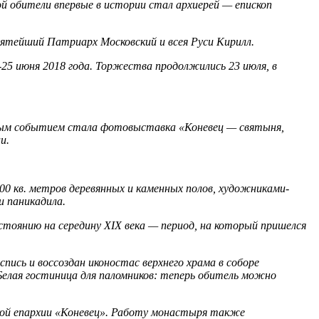
ой обители впервые в истории стал архиерей — епископ
вятейший Патриарх Московский и всея Руси Кирилл.
5 июня 2018 года. Торжества продолжились 23 июля, в
жным событием стала фотовыставка «Коневец — святыня,
и.
00 кв. метров деревянных и каменных полов, художниками-
и паникадила.
тоянию на середину XIX века — период, на который пришелся
ись и воссоздан иконостас верхнего храма в соборе
лая гостиница для паломников: теперь обитель можно
кой епархии «Коневец». Работу монастыря также