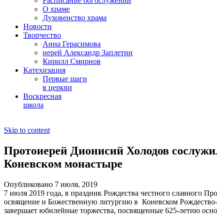
Расписание богослужений
О храме
Духовенство храма
Новости
Творчество
Анна Герасимова
иерей Александр Заплетин
Кирилл Смирнов
Катехизация
Первые шаги
в церкви
Воскресная
школа
Skip to content
Протоиерей Дионисий Холодов сослуж
Коневском монастыре
Опубликовано 7 июля, 2019
7 июля 2019 года, в праздник Рождества честного славного Пр
освящение и Божественную литургию в Коневском Рождество-
завершает юбилейные торжества, посвященные 625-летию осно