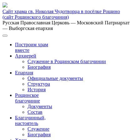
Сайт храма св. Николая Чудотворца в посёлке Рощино
(сайт Рощинского благочиния)
Русская Православная Церковь
— Московский Патриархат
— Выборгская епархия
Построим храм
вместе
Архиерей
Служение в Рощинском благочинии
Биография
Епархия
Официальные документы
Структура
История
Рощинское
благочиние
Документы
Состав
Благочинный,
настоятель
Служение
Биография