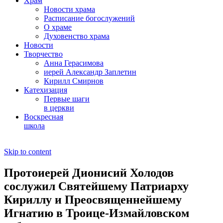
Храм
Новости храма
Расписание богослужений
О храме
Духовенство храма
Новости
Творчество
Анна Герасимова
иерей Александр Заплетин
Кирилл Смирнов
Катехизация
Первые шаги
в церкви
Воскресная
школа
Skip to content
Протоиерей Дионисий Холодов
сослужил Святейшему Патриарху
Кириллу и Преосвященнейшему
Игнатию в Троице-Измайловском