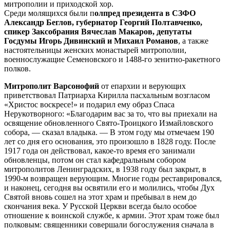
митрополии и приходской хор.
Среди молящихся были п
олпред президента в СЗФО
Александр Беглов, губернатор Георгий Полтавченко,
спикер Заксобрания Вячеслав Макаров, депутаты
Госдумы Игорь Дивинский и Михаил Романов
, а также
настоятельницы женских монастырей митрополии,
военнослужащие Семеновского и 1488-го зенитно-ракетного
полков.
Митрополит Варсонофий
от епархии и верующих
приветствовал Патриарха Кирилла пасхальным возгласом
«Христос воскресе!» и подарил ему образ Спаса
Нерукотворного: «Благодарим вас за то, что вы приехали на
освящение обновленного Свято-Троицкого Измайловского
собора, — сказал владыка. — В этом году мы отмечаем 190
лет со дня его основания, это произошло в 1828 году. После
1917 года он действовал, какое-то время его занимали
обновленцы, потом он стал кафедральным собором
митрополитов Ленинградских, в 1938 году был закрыт, в
1990-м возвращен верующим. Многие годы реставрировался,
и наконец, сегодня вы освятили его и молились, чтобы Дух
Святой вновь сошел на этот храм и пребывал в нем до
скончания века. У Русской Церкви всегда было особое
отношение к воинской службе, к армии. Этот храм тоже был
полковым: священники совершали богослужения сначала в