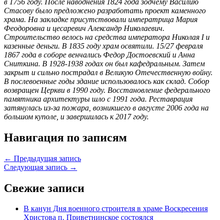
в 1756 году. После наводнения 1824 года зодчему Василию
Стасову было предложено разработать проект каменного
храма. На закладке присутствовали императрица Мария
Феодоровна и цесаревич Александр Николаевич.
Строительство велось на средства императора Николая I и
казенные деньги. В 1835 году храм освятили. 15/27 февраля
1867 года в соборе венчались Федор Достоевский и Анна
Сниткина. В 1928-1938 годах он был кафедральным. Затем
закрыт и сильно пострадал в Великую Отечественную войну.
В послевоенные годы здание использовалось как склад. Собор
возвращен Церкви в 1990 году. Восстановление федерального
памятника архитектуры шло с 1991 года. Реставрация
затянулась из-за пожара, возникшего в августе 2006 года на
большом куполе, и завершилась к 2017 году.
Навигация по записям
← Предыдущая запись
Следующая запись →
Свежие записи
В канун Дня военного строителя в храме Воскресения
Христова п. Приветнинское состоялся