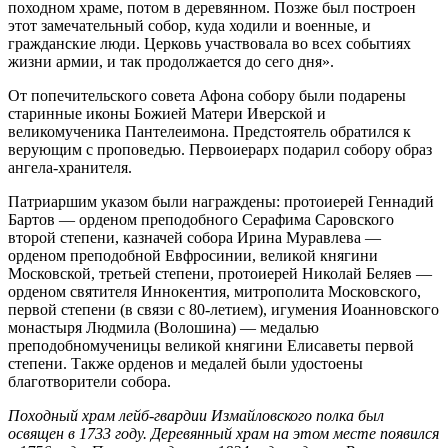
походном храме, потом в деревянном. Позже был построен
этот замечательный собор, куда ходили и военные, и
гражданские люди. Церковь участвовала во всех событиях
жизни армии, и так продолжается до сего дня».
От попечительского совета Афона собору были подарены
старинные иконы Божией Матери Иверской и
великомученика Пантелеимона. Предстоятель обратился к
верующим с проповедью. Первоиерарх подарил собору образ
ангела-хранителя.
Патриаршим указом были награждены: протоиерей Геннадий
Бартов — орденом преподобного Серафима Саровского
второй степени, казначей собора Ирина Муравлева —
орденом преподобной Евфросинии, великой княгини
Московской, третьей степени, протоиерей Николай Беляев —
орденом святителя Иннокентия, митрополита Московского,
первой степени (в связи с 80-летием), игумения Иоанновского
монастыря Людмила (Волошина) — медалью
преподобномученицы великой княгини Елисаветы первой
степени. Также орденов и медалей были удостоены
благотворители собора.
Походный храм лейб-гвардии Измайловского полка был
освящен в 1733 году. Деревянный храм на этом месте появился