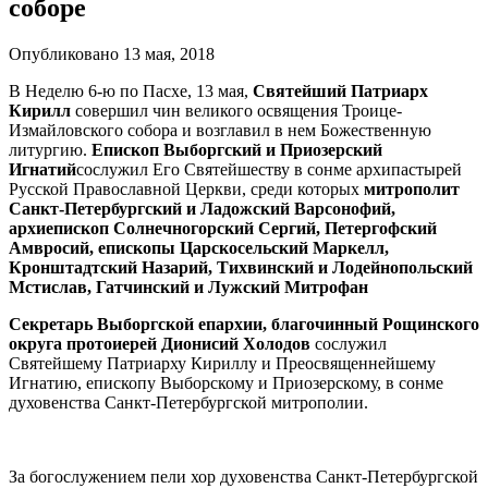
соборе
Опубликовано 13 мая, 2018
В Неделю 6-ю по Пасхе, 13 мая,
Святейший Патриарх
Кирилл
совершил чин великого освящения Троице-
Измайловского собора и возглавил в нем Божественную
литургию.
Епископ Выборгский и Приозерский
Игнатий
сослужил Его Святейшеству в сонме архипастырей
Русской Православной Церкви, среди которых
митрополит
Санкт-Петербургский и Ладожский Варсонофий,
архиепископ Солнечногорский Сергий, Петергофский
Амвросий, епископы Царскосельский Маркелл,
Кронштадтский Назарий, Тихвинский и Лодейнопольский
Мстислав, Гатчинский и Лужский Митрофан
Секретарь Выборгской епархии, благочинный Рощинского
округа протоиерей Дионисий Холодов
сослужил
Святейшему Патриарху Кириллу и Преосвященнейшему
Игнатию, епископу Выборскому и Приозерскому, в сонме
духовенства Санкт-Петербургской митрополии.
За богослужением пели хор духовенства Санкт-Петербургской