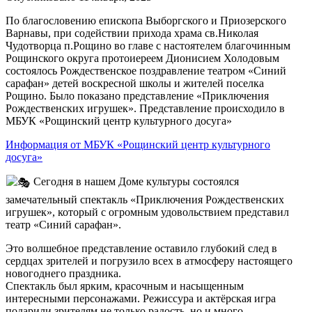
По благословению епископа Выборгского и Приозерского
Варнавы, при содействии прихода храма св.Николая
Чудотворца п.Рощино во главе с настоятелем благочинным
Рощинского округа протоиереем Дионисием Холодовым
состоялось Рождественское поздравление театром «Синий
сарафан» детей воскресной школы и жителей поселка
Рощино. Было показано представление «Приключения
Рождественских игрушек». Представление происходило в
МБУК «Рощинский центр культурного досуга»
Информация от МБУК «Рощинский центр культурного
досуга»
Сегодня в нашем Доме культуры состоялся
замечательный спектакль «Приключения Рождественских
игрушек», который с огромным удовольствием представил
театр «Синий сарафан».
Это волшебное представление оставило глубокий след в
сердцах зрителей и погрузило всех в атмосферу настоящего
новогоднего праздника.
Спектакль был ярким, красочным и насыщенным
интересными персонажами. Режиссура и актёрская игра
подарили зрителям не только радость, но и много