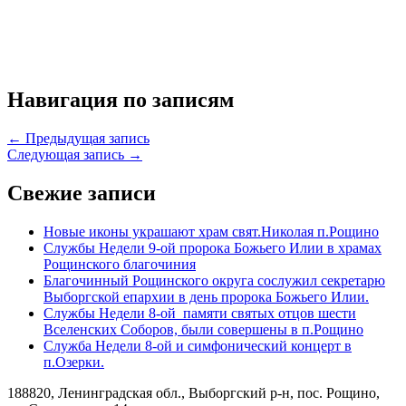
Навигация по записям
← Предыдущая запись
Следующая запись →
Свежие записи
Новые иконы украшают храм свят.Николая п.Рощино
Службы Недели 9-ой пророка Божьего Илии в храмах
Рощинского благочиния
Благочинный Рощинского округа сослужил секретарю
Выборгской епархии в день пророка Божьего Илии.
Службы Недели 8-ой памяти святых отцов шести
Вселенских Соборов, были совершены в п.Рощино
Служба Недели 8-ой и симфонический концерт в
п.Озерки.
188820, Ленинградская обл., Выборгский
р-н,
пос. Рощино,