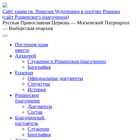
Сайт храма св. Николая Чудотворца в посёлке Рощино
(сайт Рощинского благочиния)
Русская Православная Церковь
— Московский Патриархат
— Выборгская епархия
Построим храм
вместе
Архиерей
Служение в Рощинском благочинии
Биография
Епархия
Официальные документы
Структура
История
Рощинское
благочиние
Документы
Состав
Благочинный,
настоятель
Служение
Биография