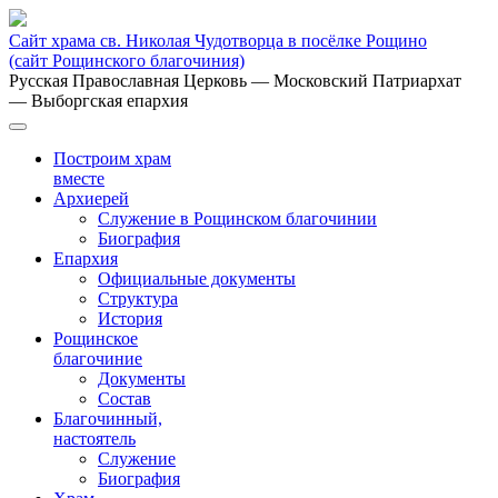
Сайт храма св. Николая Чудотворца в посёлке Рощино
(сайт Рощинского благочиния)
Русская Православная Церковь
— Московский Патриархат
— Выборгская епархия
Построим храм
вместе
Архиерей
Служение в Рощинском благочинии
Биография
Епархия
Официальные документы
Структура
История
Рощинское
благочиние
Документы
Состав
Благочинный,
настоятель
Служение
Биография