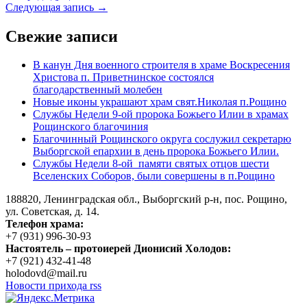
Следующая запись →
Свежие записи
В канун Дня военного строителя в храме Воскресения
Христова п. Приветнинское состоялся
благодарственный молебен
Новые иконы украшают храм свят.Николая п.Рощино
Службы Недели 9-ой пророка Божьего Илии в храмах
Рощинского благочиния
Благочинный Рощинского округа сослужил секретарю
Выборгской епархии в день пророка Божьего Илии.
Службы Недели 8-ой памяти святых отцов шести
Вселенских Соборов, были совершены в п.Рощино
188820, Ленинградская обл., Выборгский
р-н,
пос. Рощино,
ул. Советская, д. 14.
Телефон храма:
+7 (931) 996-30-93
Настоятель – протоиерей Дионисий Холодов:
+7 (921) 432-41-48
holodovd@mail.ru
Новости прихода rss