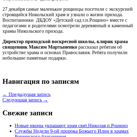
27 декабря самые маленькие рощинцы посетили с экскурсией
строящийся Никольский храм и узнали о жизни прихода.
Воспитанники ДБДОУ «Детский сад г.п.Рощино» вместе с
педагогами и родителями осмотрели деревянный и каменный
храмы Никольского прихода.
Директор приходской воскресной школы, клирик храма
священник Максим Мартыненко
рассказал ребятам об
устройстве храма и основах Православия. Ребята получили
небольшие памятные подарки.
Навигация по записям
← Предыдущая запись
Следующая запись →
Свежие записи
Новые иконы украшают храм свят.Николая п.Рощино
Службы Недели 9-ой пророка Божьего Илии в храмах
Рощинского благочиния