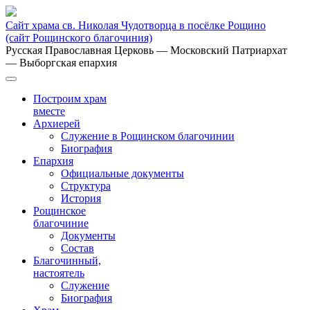
Сайт храма св. Николая Чудотворца в посёлке Рощино
(сайт Рощинского благочиния)
Русская Православная Церковь
— Московский Патриархат
— Выборгская епархия
Построим храм
вместе
Архиерей
Служение в Рощинском благочинии
Биография
Епархия
Официальные документы
Структура
История
Рощинское
благочиние
Документы
Состав
Благочинный,
настоятель
Служение
Биография