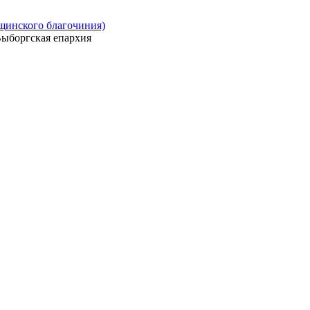
ощинского благочиния)
ыборгская епархия