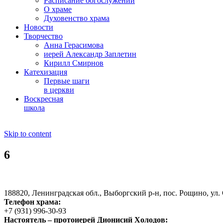
Расписание богослужений
О храме
Духовенство храма
Новости
Творчество
Анна Герасимова
иерей Александр Заплетин
Кирилл Смирнов
Катехизация
Первые шаги
в церкви
Воскресная
школа
Skip to content
6
188820, Ленинградская обл., Выборгский
р-н,
пос. Рощино, ул. 
Телефон храма:
+7 (931) 996-30-93
Настоятель – протоиерей Дионисий Холодов: