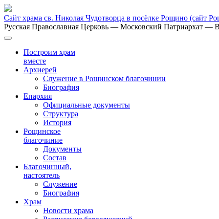
Сайт храма св. Николая Чудотворца в посёлке Рощино
(сайт Р
Русская Православная Церковь
— Московский Патриархат
— В
Построим храм
вместе
Архиерей
Служение в Рощинском благочинии
Биография
Епархия
Официальные документы
Структура
История
Рощинское
благочиние
Документы
Состав
Благочинный,
настоятель
Служение
Биография
Храм
Новости храма